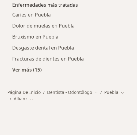
Enfermedades más tratadas
Caries en Puebla
Dolor de muelas en Puebla
Bruxismo en Puebla
Desgaste dental en Puebla
Fracturas de dientes en Puebla
Ver más (15)
Más en esta categoría: Enfermedades más tr
Página De Inicio
Dentista - Odontólogo
Puebla
Cambiar de ciudad
Cambiar
Allianz
Cambiar de ciudad