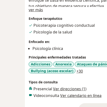
enfoque se basa en evidencia científica, pa
tus objetivos de manera segura y efectiva
Sobre mí
ver más
Enfoque terapéutico
Psicoterapia cognitivo conductual
Psicología de la salud
Enfocado en:
Psicología clínica
Principales enfermedades tratadas
Adicciones
Anorexia
Ataques de páni
a11y_sr_more
Bullying (acoso escolar)
+30
Tipos de consulta
Presencial
Ver direcciones (1)
Videoconsulta
Ver calendario en línea