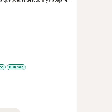
ra que puedas descubrir y trabajar en
co
Bulimia
_diseases