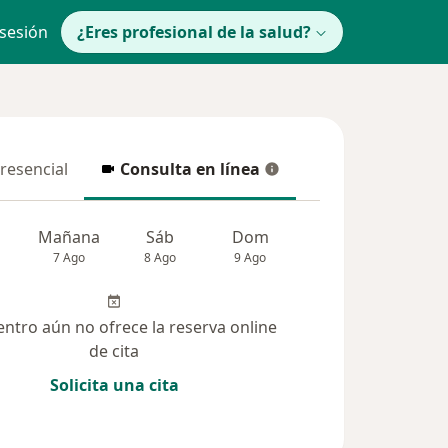
 sesión
¿Eres profesional de la salud?
presencial
Consulta en línea
resencial
Consulta en línea
Mañana
Sáb
Dom
Lun
Mar
7 Ago
8 Ago
9 Ago
10 Ago
11 Ag
entro aún no ofrece la reserva online
de cita
Solicita una cita