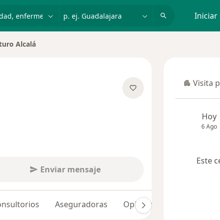
dad, enfermedad o nombre
p. ej. Guadalajara
Iniciar
turo Alcalá
r de ciudad
Visita 
Visita p
e las especializaciones
Hoy
6 Ago
Este c
Enviar mensaje
nsultorios
Aseguradoras
Opiniones (8)