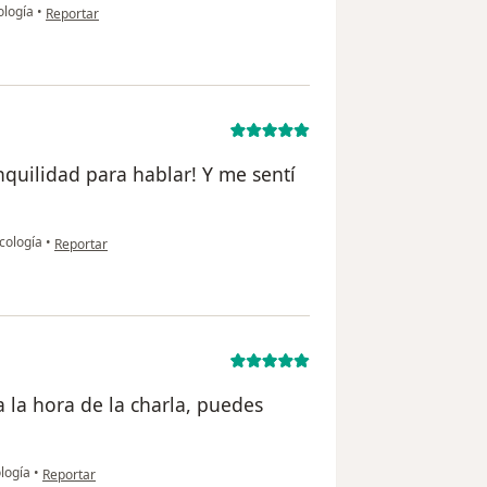
en opinión del usuario NB
ología
•
Reportar
anquilidad para hablar! Y me sentí
en opinión del usuario S.G
icología
•
Reportar
la hora de la charla, puedes
en opinión del usuario B.F
ología
•
Reportar