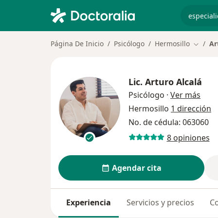
especiali
Página De Inicio
Psicólogo
Hermosillo
Ar
Cambia
Lic.
Arturo Alcalá
sobr
Psicólogo
·
Ver más
Hermosillo
1 dirección
No. de cédula: 063060
8 opiniones
Agendar cita
Experiencia
Servicios y precios
Co