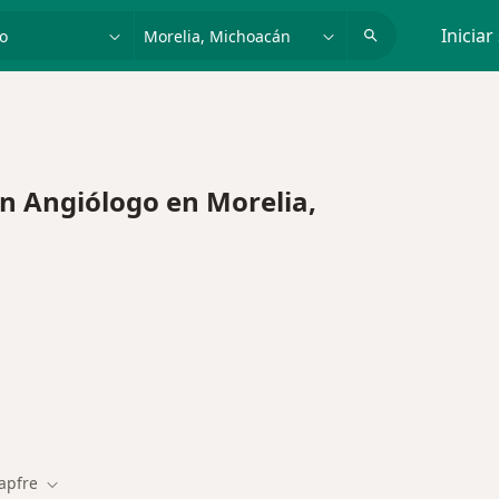
dad, enfermedad o nombre
p. ej. Guadalajara
Iniciar
 Angiólogo en Morelia,
apfre
r de ciudad
Cambiar de ciudad