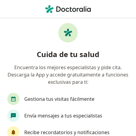
Men
Angiólogo • Tlaquepaque, Jalisco
Filtros
Seguro:
MAPFRE
M
Angiólogos recomendados de MAPFRE en
Cuida de tu salud
Tlaquepaque
Encuentra los mejores especialistas y pide cita.
Descarga la App y accede gratuitamente a funciones
exclusivas para ti:
Gestiona tus visitas fácilmente
Envía mensajes a tus especialistas
Dr. Gael Bañuelos Gutierrez
Angiólogo, Cirujano vascular
Recibe recordatorios y notificaciones
278 opiniones