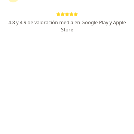
Exp en enfermedades venosas y trombosis
Certificado por Consejo Mexicano de Angiologia
4.8 y 4.9 de valoración media en Google Play y Apple
Experiencia médica y atención personalizada
Store
Especialista de confianza
Avenida Nicolás Copérnico 3817, Zapopan
•
Mapa
Torre Italis
Acepta MAPFRE
Consulta Cirurgia Vascular
Este especialista no ofrece reserva de cita en línea en esta dirección.
Solicita una cita