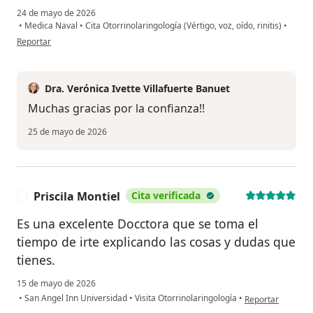
24 de mayo de 2026
•
Medica Naval
•
Cita Otorrinolaringología (Vértigo, voz, oído, rinitis)
•
en opinión del usuario Bianca
Reportar
Dra. Verónica Ivette Villafuerte Banuet
Muchas gracias por la confianza!!
25 de mayo de 2026
Priscila Montiel
Cita verificada
P
Es una excelente Docctora que se toma el
tiempo de irte explicando las cosas y dudas que
tienes.
15 de mayo de 2026
en opinión del usu
•
San Angel Inn Universidad
•
Visita Otorrinolaringología
•
Reportar