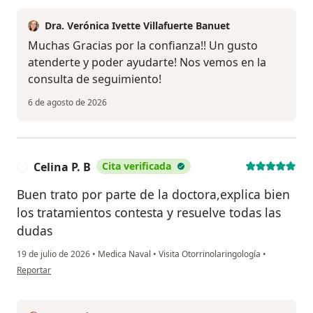
Dra. Verónica Ivette Villafuerte Banuet
Muchas Gracias por la confianza!! Un gusto
atenderte y poder ayudarte! Nos vemos en la
consulta de seguimiento!
6 de agosto de 2026
Celina P. B
Cita verificada
C
Buen trato por parte de la doctora,explica bien
los tratamientos contesta y resuelve todas las
dudas
19 de julio de 2026
•
Medica Naval
•
Visita Otorrinolaringología
•
en opinión del usuario Celina P. B
Reportar