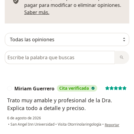
pagar para modificar o eliminar opiniones.
Más información sobre opiniones
Saber más.
Busca en opiniones
Miriam Guerrero
Cita verificada
M
Trato muy amable y profesional de la Dra.
Explica todo a detalle y preciso.
6 de agosto de 2026
en opinión del us
•
San Angel Inn Universidad
•
Visita Otorrinolaringología
•
Reportar