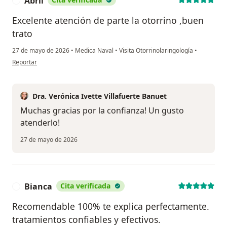
Abril
A
Excelente atención de parte la otorrino ,buen
trato
27 de mayo de 2026
•
Medica Naval
•
Visita Otorrinolaringología
•
en opinión del usuario Abril
Reportar
Dra. Verónica Ivette Villafuerte Banuet
Muchas gracias por la confianza! Un gusto
atenderlo!
27 de mayo de 2026
Bianca
Cita verificada
B
Recomendable 100% te explica perfectamente.
tratamientos confiables y efectivos.