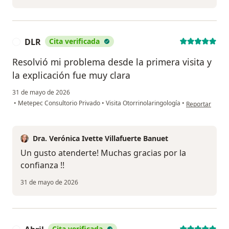
DLR
Cita verificada
D
Resolvió mi problema desde la primera visita y
la explicación fue muy clara
31 de mayo de 2026
en opinión del
•
Metepec Consultorio Privado
•
Visita Otorrinolaringología
•
Reportar
Dra. Verónica Ivette Villafuerte Banuet
Un gusto atenderte! Muchas gracias por la
confianza !!
31 de mayo de 2026
Cita verificada