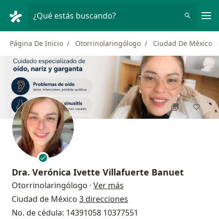
Men
¿Qué estás buscando?
Página De Inicio
Otorrinolaringólogo
Ciudad De México
C
Dra.
Verónica Ivette Villafuerte Banuet
sobre las especializacion
Otorrinolaringólogo
·
Ver más
Ciudad de México
3 direcciones
No. de cédula: 14391058 10377551