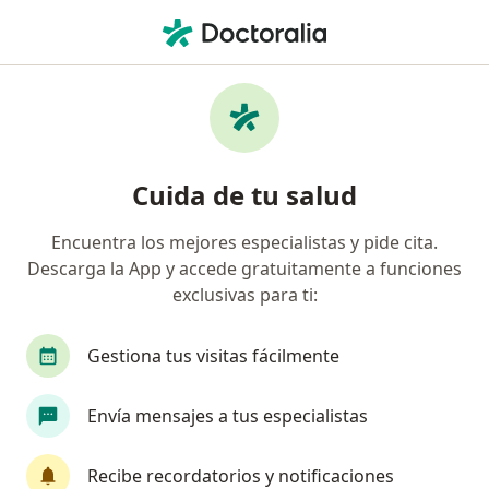
Men
Otorrinolaringólogo • Roma Norte, Ciudad de México, CDMX
Filtros
Seguro
Mapa
Otorrinolaringólogos en Roma Norte,
Cuida de tu salud
Ciudad de México
Encuentra los mejores especialistas y pide cita.
Descarga la App y accede gratuitamente a funciones
exclusivas para ti:
Gestiona tus visitas fácilmente
Envía mensajes a tus especialistas
Destacado
Dr. Jorge Gomez Molina
Recibe recordatorios y notificaciones
·
Ver más
Otorrinolaringólogo