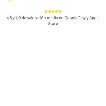
734 opiniones
Experto en oídos, nariz, ronquido y apnea de
4.8 y 4.9 de valoración media en Google Play y Apple
sueño
Store
27 años de exp. y más de 33 mil pacientes felices.
6 años consecutivos como especialista de
confianza
Especialista de confianza
Dirección
En línea
Av. Chapultepec 489 Juarez Ciudad de México, Cuauhtemoc, Ciudad de México
•
Mapa
Torre Medica San Ángel Inn Chapultepec Consultorio privado (Consultorio 404)
Consulta en línea
$1,200
Este especialista no ofrece reserva de cita en línea en esta dirección.
Solicita una cita