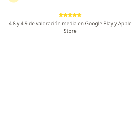
Rinoplastía ultrasónica con piezotomo
Rinoplastía híbrida
4.8 y 4.9 de valoración media en Google Play y Apple
Miembo de la AAO-HNSF
Store
Especialista de confianza
Dirección 1
Dirección 2
En línea
Calle Gobernador Gregorio V. Gelati 29 consultorio 108, Ciudad de México
•
Mapa
Hospital Angeles Mocel
Primera visita Audiología, Otoneurología y Foniatría
Servicio gratuito
Este especialista no ofrece reserva de cita en línea en esta dirección.
Solicita una cita