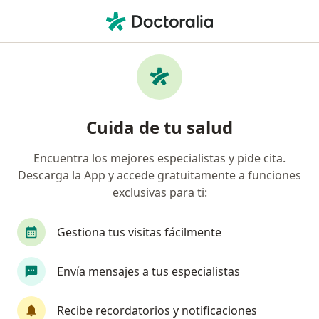
Men
Otorrinolaringólogo • San Miguel Chapultepec I Sección, Ciudad de México, CDMX
Filtros
Seguro
Mapa
Otorrinolaringólogos en San Miguel
Cuida de tu salud
Chapultepec I Sección, Ciudad de México
Encuentra los mejores especialistas y pide cita.
Descarga la App y accede gratuitamente a funciones
exclusivas para ti:
Gestiona tus visitas fácilmente
Envía mensajes a tus especialistas
Dr. Antonio Robles Avilés
·
Ver más
Otorrinolaringólogo
Recibe recordatorios y notificaciones
290 opiniones