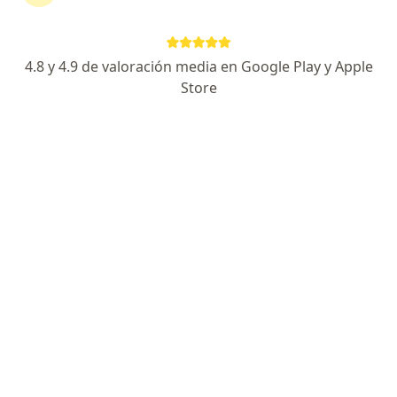
Río Nilo, Zapotlanejo
•
Mapa
Primera visita Urología
$600
Este especialista no ofrece reserva de cita en línea en esta dirección.
4.8 y 4.9 de valoración media en Google Play y Apple
Store
Solicita una cita
Hospital Santa Fe
·
Ver
Urólogo, Anestesiólogo, Cirujano estético y cosmético
más
Galeana 22, Santa Fe, Zapotlanejo
•
Mapa
Hospital Santa Fe