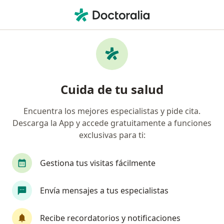
Men
Urólogo • San Juan De Ocotán, Zapotlanejo, Jalisco
Filtros
Seguro
Mapa
Urólogos en San Juan De Ocotán,
Cuida de tu salud
Zapotlanejo
Encuentra los mejores especialistas y pide cita.
Descarga la App y accede gratuitamente a funciones
exclusivas para ti:
Gestiona tus visitas fácilmente
Envía mensajes a tus especialistas
Dr. Alejandro Beas Luna
·
Ver más
Urólogo
Recibe recordatorios y notificaciones