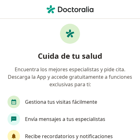
Men
Urólogo • Ocotlán, Jalisco
Filtros
Mapa
Urólogos en Ocotlán
Cuida de tu salud
Encuentra los mejores especialistas y pide cita.
Descarga la App y accede gratuitamente a funciones
exclusivas para ti:
Gestiona tus visitas fácilmente
Dr. Julio César Solís Escobedo
Envía mensajes a tus especialistas
Urólogo
2 opiniones
Recibe recordatorios y notificaciones