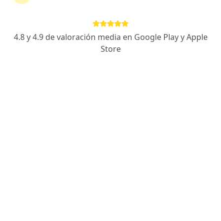
Calle Doctor Delgadillo Araujo 180, Ocotlán
•
Mapa
NUCLEO DE ESPECIALIDADES MEDICAS
Visita Urología
$700
4.8 y 4.9 de valoración media en Google Play y Apple
Este especialista no ofrece reserva de cita en línea en esta dirección.
Store
Solicita una cita
Especialistas disponibles
Estos especialistas se encuentran fuera de Ocotlán,
Jalisco, en zonas cercanas a tu búsqueda