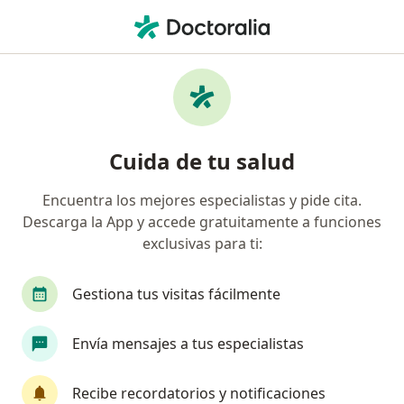
Men
Urólogo • Tepatitlán de Morelos, Jalisco
Filtros
Seguro
Mapa
Urólogos en Tepatitlán de Morelos
Cuida de tu salud
Encuentra los mejores especialistas y pide cita.
Descarga la App y accede gratuitamente a funciones
exclusivas para ti:
Gestiona tus visitas fácilmente
Destacado
Envía mensajes a tus especialistas
Dr. Enrique Alfaro Robles
·
Ver más
Urólogo
Recibe recordatorios y notificaciones
193 opiniones