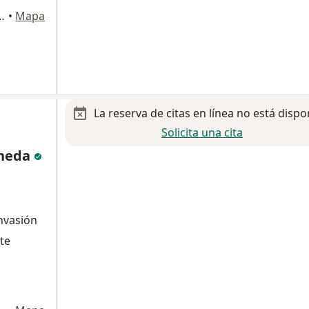
, Coyoacán, Ciudad de México, Ciudad de México
•
Mapa
La reserva de citas en línea no está dispo
Solicita una cita
aneda
nvasión
ute
a