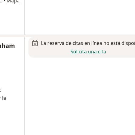
Quevedo 1144, Coyoacán, Ciudad de México
•
Mapa
La reserva de citas en línea no está dispo
raham
Solicita una cita
.
 la