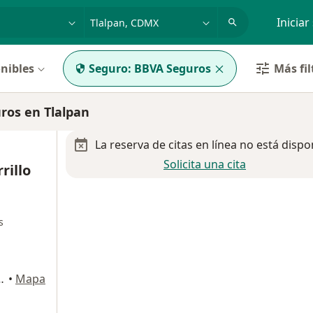
dad, enfermedad o nombre
p. ej. Guadalajara
Iniciar
nibles
Seguro:
BBVA Seguros
Más fil
ros en Tlalpan
La reserva de citas en línea no está dispo
Solicita una cita
rillo
s
yoacán, Ciudad de México
•
Mapa