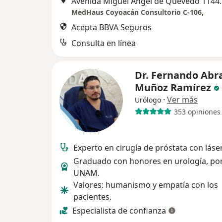
Avenida Miguel Ángel de 
MedHaus Coyoacán Consultorio C-106,
Acepta BBVA Seguros
Consulta en línea
Dr. Fernando Ab
Muñoz Ramírez
·
Ver más
Urólogo
353 opiniones
Experto en cirugía de próstata con láser
Graduado con honores en urología, por
UNAM.
Valores: humanismo y empatía con los
pacientes.
Especialista de confianza