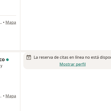
nimo 496, Ciudad de México
•
Mapa
La reserva de citas en línea no está dispo
 co
Mostrar perfil
 y
yoacán, Ciudad de México
•
Mapa