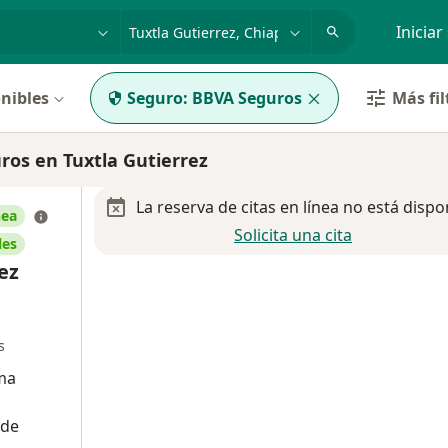
dad, enfermedad o nombre
p. ej. Guadalajara
Iniciar
nibles
Seguro:
BBVA Seguros
Más fil
os en Tuxtla Gutierrez
La reserva de citas en línea no está dispo
nea
Solicita una cita
les
ez
s
ima
 de