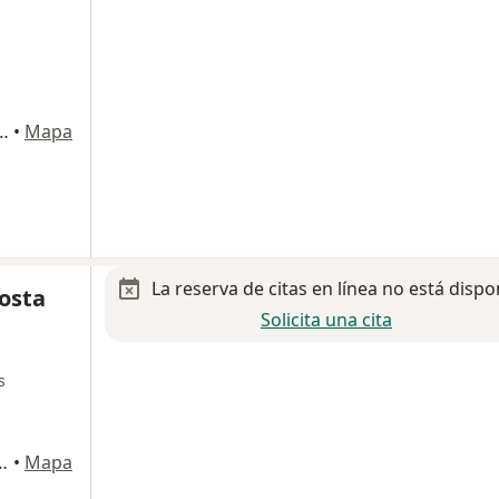
 1293, Las Terrazas, Tuxtla Gutierrez
•
Mapa
La reserva de citas en línea no está dispo
costa
Solicita una cita
s
a Plaza Arboria Fracc. Las Arboledas., Tuxtla Gutierrez
•
Mapa