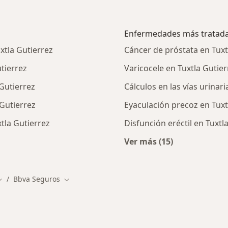
Enfermedades más tratad
xtla Gutierrez
Cáncer de próstata en Tuxt
tierrez
Varicocele en Tuxtla Gutier
Gutierrez
Cálculos en las vías urinari
Gutierrez
Eyaculación precoz en Tuxt
tla Gutierrez
Disfunción eréctil en Tuxtl
Ver más (15)
alistas de BBVA Seguros
Más en esta catego
Bbva Seguros
ambiar de ciudad
Cambiar de ciudad