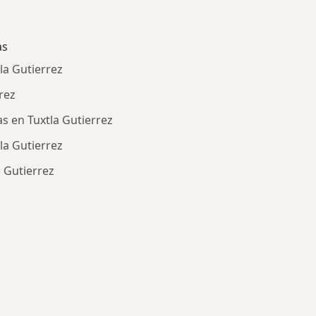
as
la Gutierrez
rez
as en Tuxtla Gutierrez
la Gutierrez
a Gutierrez
ría: Enfermedades más tratadas