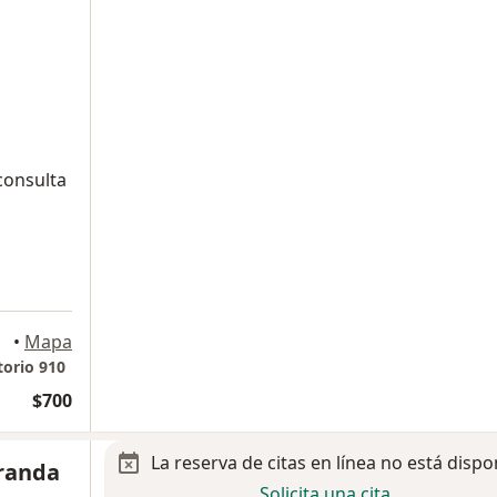
consulta
a
entes
•
Mapa
torio 910
$700
La reserva de citas en línea no está dispo
iranda
Solicita una cita