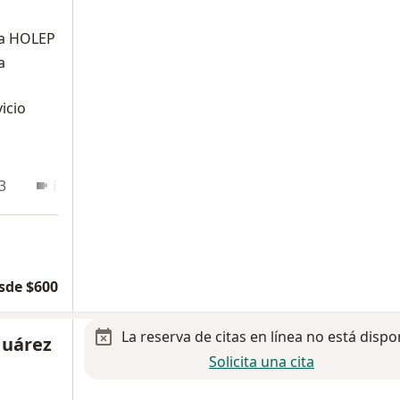
ata HOLEP
a
icio
3
En línea
sde $600
La reserva de citas en línea no está dispo
Juárez
Solicita una cita