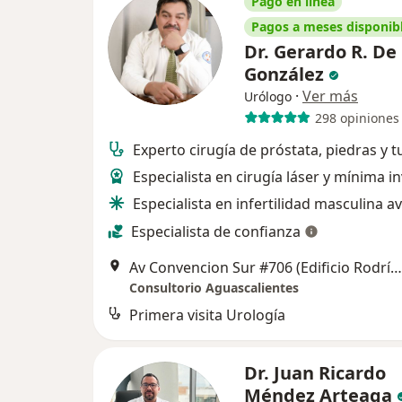
Pago en línea
Pagos a meses disponib
Dr. Gerardo R. De
González
·
Ver más
Urólogo
298 opiniones
Experto cirugía de próstata, piedras y 
Especialista en cirugía láser y mínima i
Especialista en infertilidad masculina 
Especialista de confianza
Av Convencion Sur #706 (Edificio Rodríguez - Interior 103), Aguascalientes
Consultorio Aguascalientes
Primera visita Urología
Dr. Juan Ricardo
Méndez Arteaga