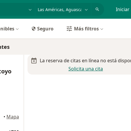
dad, enfermedad o nombre
p. ej. Guadalajara
Iniciar
nibles
Seguro
Más filtros
ntes
La reserva de citas en línea no está dispo
Solicita una cita
toyo
•
Mapa