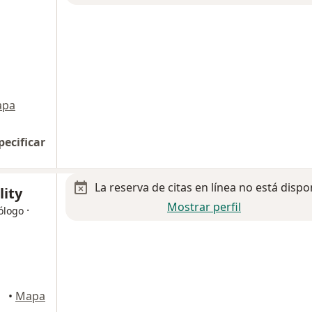
apa
pecificar
La reserva de citas en línea no está dispo
lity
Mostrar perfil
·
ólogo
•
Mapa