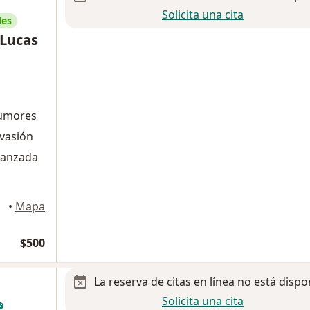
Solicita una cita
les
 Lucas
tumores
nvasión
avanzada
•
Mapa
$500
La reserva de citas en línea no está dispo
Solicita una cita