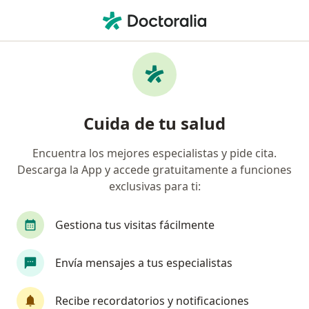
Men
Urólogo • Villa Hidalgo, Jalisco
Filtros
Seguro
Mapa
Urólogos en Villa Hidalgo
Cuida de tu salud
Encuentra los mejores especialistas y pide cita.
Descarga la App y accede gratuitamente a funciones
exclusivas para ti:
Gestiona tus visitas fácilmente
Dr. Alejandro Santoyo Trujillo
Envía mensajes a tus especialistas
·
Ver más
Urólogo
81 opiniones
Recibe recordatorios y notificaciones