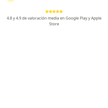
Especialista de confianza
Blvd. Industria Sur 809, Villa Hidalgo
•
Mapa
Hospital Santo Toribio Romo
4.8 y 4.9 de valoración media en Google Play y Apple
Primera visita Urología
$700
Store
Este especialista no ofrece reserva de cita en línea en esta dirección.
Solicita una cita
Hospital Santo Toribio Romo
Urólogo, Geriatra