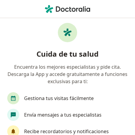
Men
Traumatólogo • Villahermosa, Tabasco
Filtros
Seguro:
Interacciones
Traumatólogos recomendados de
Cuida de tu salud
Interacciones en Villahermosa
Encuentra los mejores especialistas y pide cita.
Descarga la App y accede gratuitamente a funciones
exclusivas para ti:
Gestiona tus visitas fácilmente
Envía mensajes a tus especialistas
Destacado
Dr. Saul Murrieta Figueroa
Recibe recordatorios y notificaciones
·
Ver más
Traumatólogo, Ortopedista