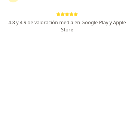
642 opiniones
Experto en cirugía de rodilla
4.8 y 4.9 de valoración media en Google Play y Apple
Alta especialidad en Cirugia Articular
Store
Amabilidad y empatía con los pacientes
Especialista de confianza
Av. Prol. 27 de Febrero, Villahermosa
•
Mapa
Hospital Angeles Villahermosa
Acepta Interacciones
Primera visita Traumatología
Este especialista no ofrece reserva de cita en línea en esta dirección.
Solicita una cita