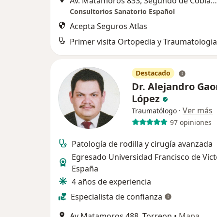
Av. Matamoros 833, Segundo de Cobián Centro,, Torreon
Consultorios Sanatorio Español
Acepta Seguros Atlas
Primer visita Ortopedia y Traumatologia
Destacado
Dr. Alejandro Ga
López
·
Ver más
Traumatólogo
97 opiniones
Patología de rodilla y cirugía avanzada
Egresado Universidad Francisco de Vict
España
4 años de experiencia
Especialista de confianza
Av Matamoros 488, Torreon
•
Mapa