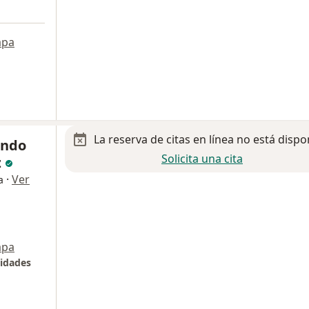
pa
La reserva de citas en línea no está dispo
ando
Solicita una cita
z
·
Ver
a
pa
lidades