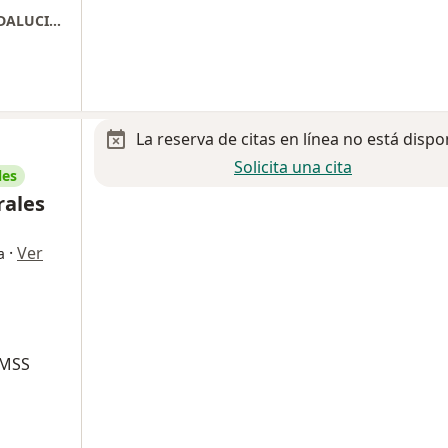
CONSULTORIOS DE ALTA ESPECIALIDAD ANDALUCIA, 1ER PISO, CONSULTORIO 7
La reserva de citas en línea no está dispo
Solicita una cita
les
rales
·
Ver
a
IMSS