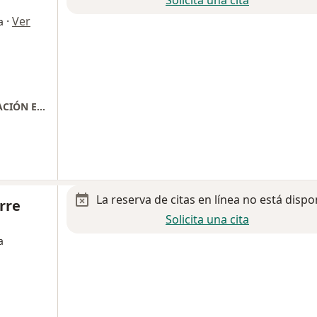
·
Ver
a
CORE (CENTRO DE ORTOPEDIA Y REHABILITACIÓN ESPECIALIZADA)
La reserva de citas en línea no está dispo
rre
Solicita una cita
a