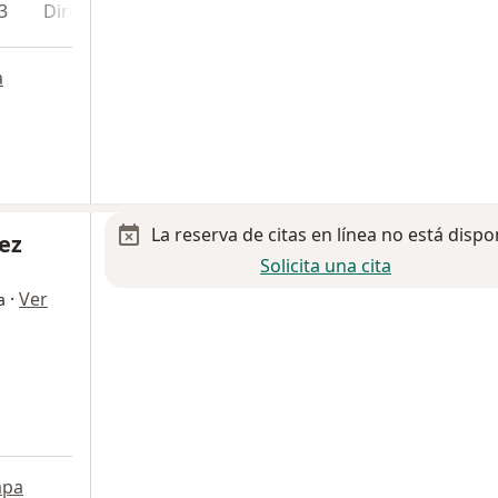
3
Dirección 4
a
La reserva de citas en línea no está dispo
ez
Solicita una cita
·
Ver
a
pa