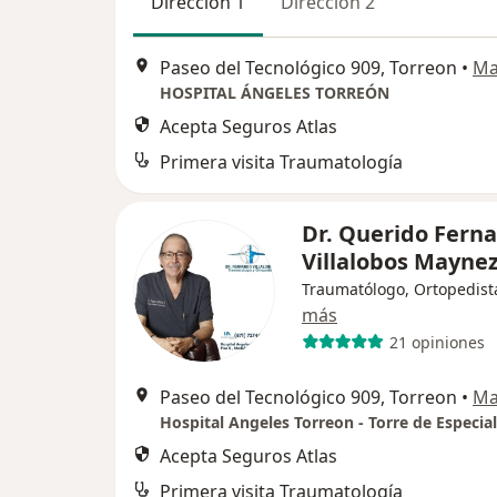
Dirección 1
Dirección 2
Paseo del Tecnológico 909, Torreon
•
Ma
HOSPITAL ÁNGELES TORREÓN
Acepta Seguros Atlas
Primera visita Traumatología
Dr. Querido Fern
Villalobos Mayne
Traumatólogo, Ortopedist
más
21 opiniones
Paseo del Tecnológico 909, Torreon
•
Ma
Hospital Angeles Torreon - Torre de Especia
Acepta Seguros Atlas
Primera visita Traumatología