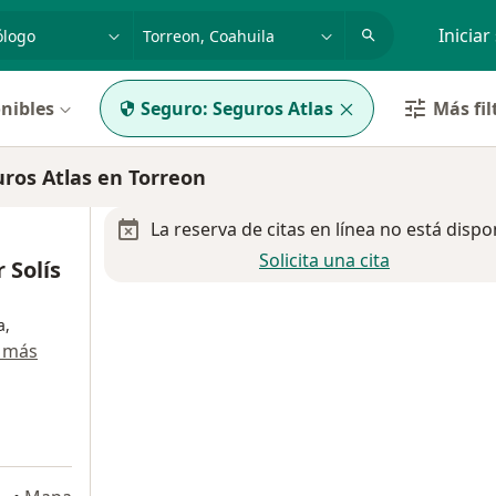
dad, enfermedad o nombre
p. ej. Guadalajara
Iniciar
nibles
Seguro:
Seguros Atlas
Más fil
os Atlas en Torreon
La reserva de citas en línea no está dispo
Solicita una cita
 Solís
a,
 más