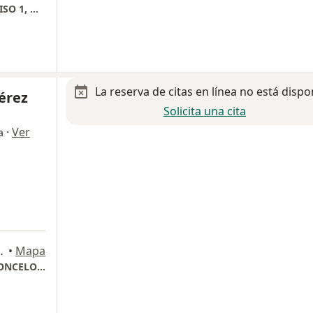
HOSPITAL ANGELES TORRE VASCONCELOS PISO 1, MODULO 108- G
La reserva de citas en línea no está dispo
Pérez
Solicita una cita
·
Ver
a
al Tecnológico., Torreon
•
Mapa
HOSPITAL ANGELES TORREON, TORRE VASCONCELOS PISO 1 MOD. 108 (TRAUMACOR)