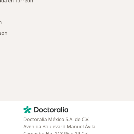
uda en Torreon
n
reon
ría: Enfermedades más tratadas
Contacto
Doctoralia - Página de inicio
Doctoralia México S.A. de C.V.
Avenida Boulevard Manuel Ávila
Camacho No. 118 Piso 19 Col.