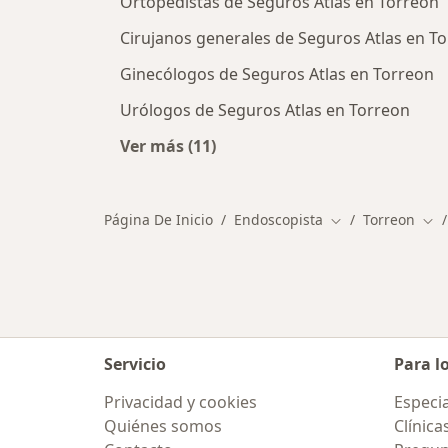
Ortopedistas de Seguros Atlas en Torreon
Cirujanos generales de Seguros Atlas en T
Ginecólogos de Seguros Atlas en Torreon
Urólogos de Seguros Atlas en Torreon
Ver más (11)
Más en esta categoría: Otros especi
Página De Inicio
Endoscopista
Torreon
Cambiar de ciud
Cam
Servicio
Para l
Privacidad y cookies
Especia
Quiénes somos
Clínica