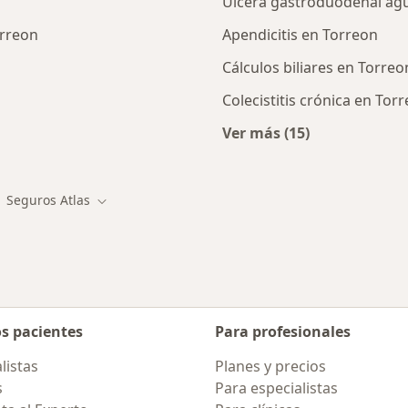
Úlcera gastroduodenal ag
orreon
Apendicitis en Torreon
Cálculos biliares en Torreo
Colecistitis crónica en Tor
Ver más (15)
alistas de Seguros Atlas
Más en esta catego
Seguros Atlas
ad
biar de ciudad
Cambiar de ciudad
os pacientes
Para profesionales
listas
Planes y precios
s
Para especialistas