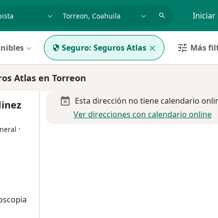
dad, enfermedad o nombre
p. ej. Guadalajara
Iniciar
nibles
Seguro:
Seguros Atlas
Más fil
os Atlas en Torreon
Esta dirección no tiene calendario onli
dinez
Ver direcciones con calendario online
·
neral
oscopia