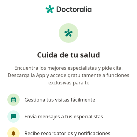
Men
Traumatólogo • Torreon, Coahuila
Filtros
Seguro:
Seguros Banorte
Traumatólogos recomendados de Seguros
Cuida de tu salud
Banorte en Torreon
Encuentra los mejores especialistas y pide cita.
Descarga la App y accede gratuitamente a funciones
exclusivas para ti:
Gestiona tus visitas fácilmente
Envía mensajes a tus especialistas
Destacado
Dr. Israel Salvador Solís
Recibe recordatorios y notificaciones
·
Ver más
Traumatólogo, Ortopedista, Cirujano de la mano