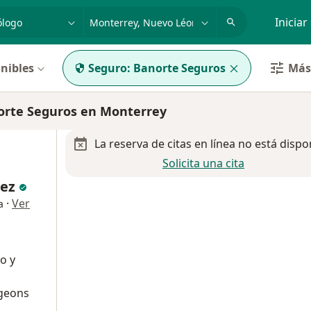
dad, enfermedad o nombre
p. ej. Guadalajara
Iniciar
nibles
Seguro:
Banorte Seguros
Más 
rte Seguros en Monterrey
La reserva de citas en línea no está dispo
Solicita una cita
dez
·
Ver
a
o y
geons