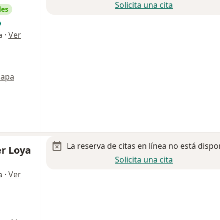
Solicita una cita
les
·
Ver
a
apa
La reserva de citas en línea no está dispo
er Loya
Solicita una cita
·
Ver
a