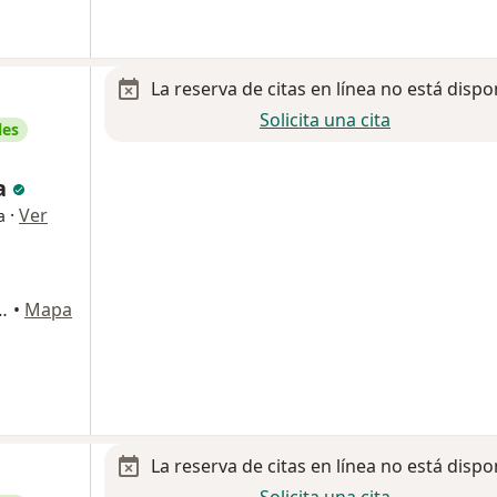
La reserva de citas en línea no está dispo
Solicita una cita
les
a
·
Ver
a
 325 del Valle, San Pedro Garza Garcia
•
Mapa
La reserva de citas en línea no está dispo
Solicita una cita