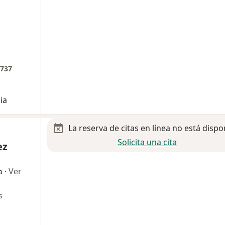
 737
ia
La reserva de citas en línea no está dispo
Solicita una cita
ez
·
Ver
a
s