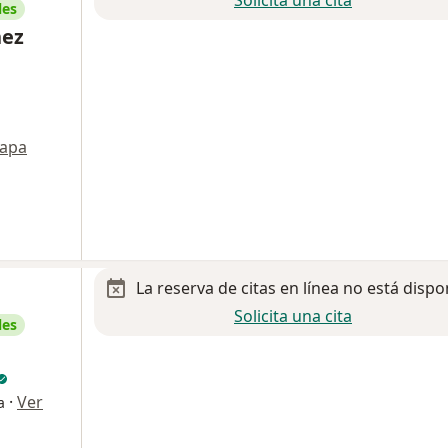
les
hez
apa
La reserva de citas en línea no está dispo
Solicita una cita
les
·
Ver
a