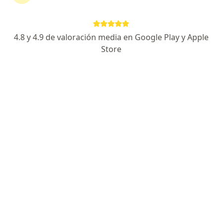
896 opiniones
Especialista de confianza
4.8 y 4.9 de valoración media en Google Play y Apple
Store
Dirección 1
Dirección 2
Río Bamba, 639 ( Magdalena de las Salinas), Gustavo A Madero
•
Mapa
Hospital Ángeles Lindavista
Acepta Seguros Banorte
Este especialista no ofrece reserva de cita en línea en esta dirección.
Solicita una cita