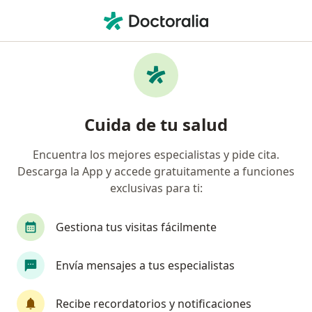
Men
Traumatólogo • Gustavo A Madero, CDMX
Filtros
Seguro:
Seguros Banorte
Traumatólogos recomendados de Seguros
Cuida de tu salud
Banorte en Gustavo A Madero
Encuentra los mejores especialistas y pide cita.
Descarga la App y accede gratuitamente a funciones
exclusivas para ti:
Gestiona tus visitas fácilmente
Envía mensajes a tus especialistas
Destacado
Dr. Alejandro Lara
Recibe recordatorios y notificaciones
·
Ver más
Traumatólogo, Ortopedista