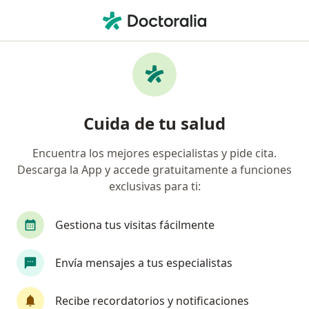
Men
Revisión De Embarazo Primera Vez • Naucalpan de Juárez, México
Filtros
• 1
Seguro
Mapa
Revisión de embarazo (Primera vez) en
Cuida de tu salud
Naucalpan de Juárez: clínicas y especialistas
Encuentra los mejores especialistas y pide cita.
Descarga la App y accede gratuitamente a funciones
¿Qué especialidad estás buscando?
exclusivas para ti:
Ginecólogo
Cirujano general
Ginecólogo 
Gestiona tus visitas fácilmente
Envía mensajes a tus especialistas
Recibe recordatorios y notificaciones