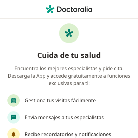
Men
Primera Visita Neurología • Tijuana, Baja California
Filtros
• 1
Seguro
Mapa
Primera visita Neurología en Tijuana:
Cuida de tu salud
clínicas y especialistas
Encuentra los mejores especialistas y pide cita.
Descarga la App y accede gratuitamente a funciones
¿Qué especialidad estás buscando?
exclusivas para ti:
Neurólogo
Médico general
Internista
Gestiona tus visitas fácilmente
Envía mensajes a tus especialistas
Recibe recordatorios y notificaciones