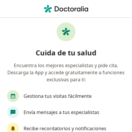
Men
Primera Consulta En Adolescente • Benito Juárez, Distrito Federal DF
Filtros
• 1
Seguro
Mapa
Primera consulta en adolescente en Benito
Cuida de tu salud
Juárez: clínicas y especialistas
Encuentra los mejores especialistas y pide cita.
Descarga la App y accede gratuitamente a funciones
¿Qué especialidad estás buscando?
exclusivas para ti:
Ginecólogo
Ginecólogo Oncólogo
Psicólo
Gestiona tus visitas fácilmente
Envía mensajes a tus especialistas
Recibe recordatorios y notificaciones