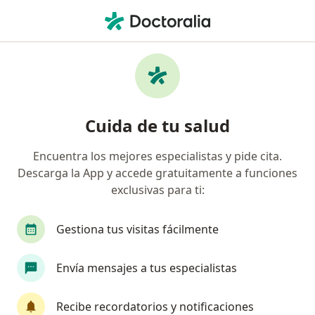
Men
Nutrición Para Pacientes Con Cáncer • Xalapa, Veracruz
Filtros
• 1
Seguro
Mapa
Nutrición para pacientes con cáncer en
Cuida de tu salud
Xalapa: clínicas y especialistas
Encuentra los mejores especialistas y pide cita.
Descarga la App y accede gratuitamente a funciones
¿Qué especialidad estás buscando?
exclusivas para ti:
Nutricionista
Nutriólogo
Gestiona tus visitas fácilmente
Envía mensajes a tus especialistas
Recibe recordatorios y notificaciones