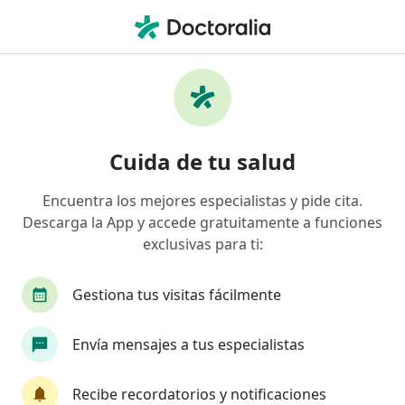
Men
Manejo De Duelo • San Luis Potosi, San Luis Potosí
Filtros
• 1
Seguro
Mapa
Manejo de duelo en San Luis Potosi: clínicas
Cuida de tu salud
y especialistas
Encuentra los mejores especialistas y pide cita.
Descarga la App y accede gratuitamente a funciones
¿Qué especialidad estás buscando?
exclusivas para ti:
Psicólogo
Sexólogo
Médico general
M
Gestiona tus visitas fácilmente
Envía mensajes a tus especialistas
Recibe recordatorios y notificaciones