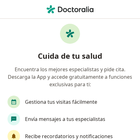
Men
Cierre De Colostomía • Bucerias, Nayarit
Filtros
• 1
Mapa
Cierre de colostomía en Bucerias: clínicas y
Cuida de tu salud
especialistas
Encuentra los mejores especialistas y pide cita.
Descarga la App y accede gratuitamente a funciones
¿Qué especialidad estás buscando?
exclusivas para ti:
Cirujano general
Gestiona tus visitas fácilmente
Envía mensajes a tus especialistas
Recibe recordatorios y notificaciones