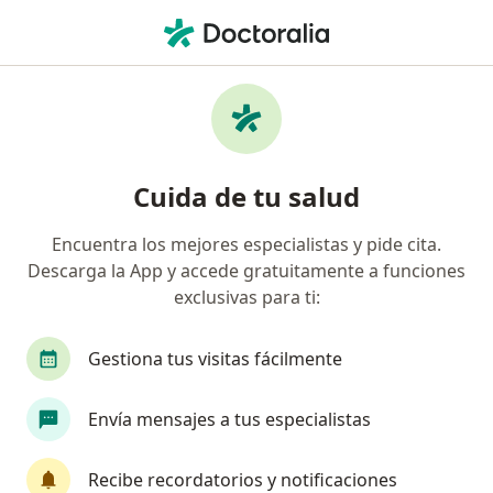
Men
Broncoscopia • Villahermosa, Tabasco
Filtros
• 1
Seguro
Mapa
Broncoscopia en Villahermosa: clínicas y
Cuida de tu salud
especialistas
Encuentra los mejores especialistas y pide cita.
Descarga la App y accede gratuitamente a funciones
¿Qué especialidad estás buscando?
exclusivas para ti:
Neumólogo
Alergólogo
Cirujano de la m
Gestiona tus visitas fácilmente
Envía mensajes a tus especialistas
Recibe recordatorios y notificaciones