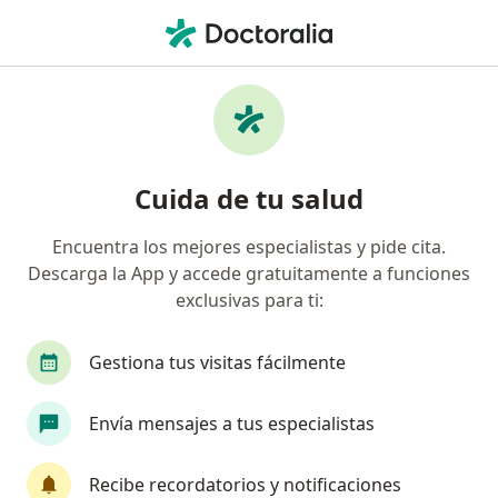
Men
Brackets Para Niños • Guadalajara, Jalisco
Filtros
• 1
Seguro
Mapa
Brackets para niños en Guadalajara: clínicas
Cuida de tu salud
y especialistas
Encuentra los mejores especialistas y pide cita.
Descarga la App y accede gratuitamente a funciones
¿Qué especialidad estás buscando?
exclusivas para ti:
Dentista - Odontólogo
Odontólogo pediatra
Gestiona tus visitas fácilmente
Envía mensajes a tus especialistas
Recibe recordatorios y notificaciones