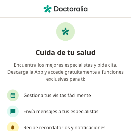
Men
Acupuntura • Oaxaca de Juárez, Oaxaca
Filtros
• 1
Mapa
Acupuntura en Oaxaca de Juárez: clínicas y
Cuida de tu salud
especialistas
Encuentra los mejores especialistas y pide cita.
Descarga la App y accede gratuitamente a funciones
¿Qué tipo de visita quieres reservar?
exclusivas para ti:
Primera visita Acupuntura
Acupuntura
Gestiona tus visitas fácilmente
Envía mensajes a tus especialistas
Recibe recordatorios y notificaciones