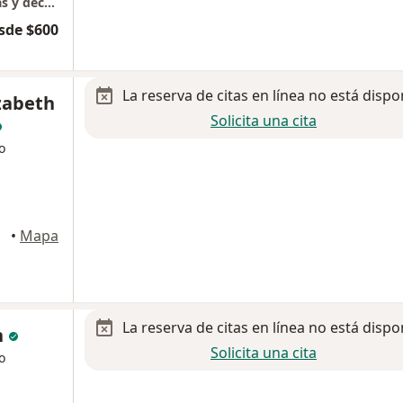
Terapia de hipnosis regresiva a vidas pasadas y decodificacion del arbol gebralogico
sde $600
La reserva de citas en línea no está dispo
izabeth
Solicita una cita
o
ancun
•
Mapa
La reserva de citas en línea no está dispo
n
Solicita una cita
o