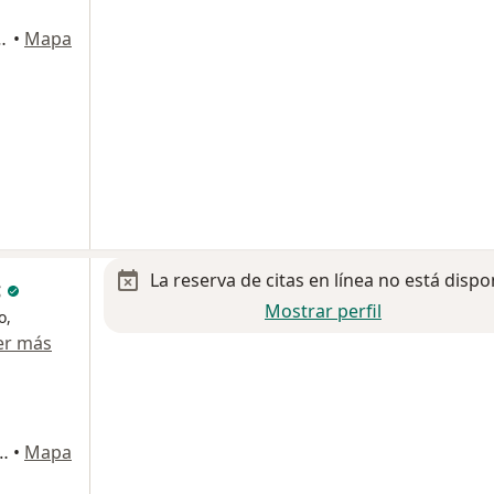
. SM 43, MZ 03, LT 06, Cancun
•
Mapa
La reserva de citas en línea no está dispo
c
Mostrar perfil
o,
er más
2, Supermanzana 4 Manzana 03, Cancun
•
Mapa