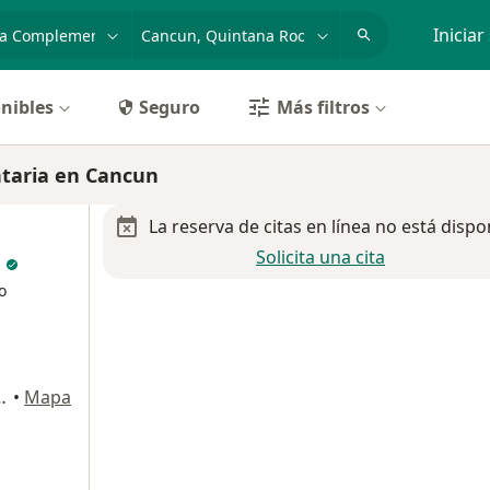
dad, enfermedad o nombre
p. ej. Guadalajara
Iniciar
nibles
Seguro
Más filtros
taria en Cancun
La reserva de citas en línea no está dispo
Solicita una cita
z
o
. SM 43, MZ 03, LT 06, Cancun
•
Mapa