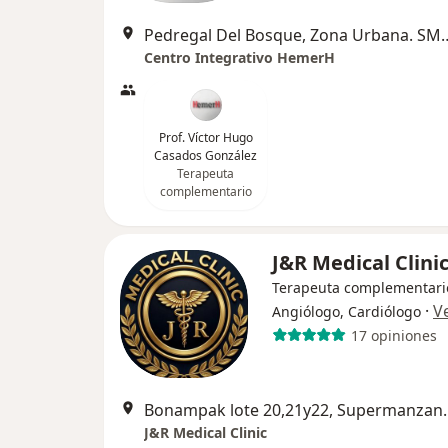
Pedregal Del Bosque, Zona Urbana
Centro Integrativo HemerH
Prof. Víctor Hugo
Casados González
Terapeuta
complementario
J&R Medical Clini
Terapeuta complementari
·
V
Angiólogo, Cardiólogo
17 opiniones
Bonampak lote 20,21y2
J&R Medical Clinic