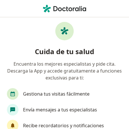
Men
Reumatólogo • Guadalajara, Jalisco
Filtros
Seguro:
Zurich
Ma
Reumatólogos recomendados de Zurich en
Cuida de tu salud
Guadalajara
Encuentra los mejores especialistas y pide cita.
Descarga la App y accede gratuitamente a funciones
exclusivas para ti:
Gestiona tus visitas fácilmente
Envía mensajes a tus especialistas
Destacado
Dra. Zaire Ramírez
Recibe recordatorios y notificaciones
·
Ver más
Reumatólogo