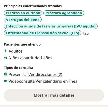
Principales enfermedades tratadas
Piedras en el riñón
Próstata agrandada
Verrugas del pene
Infección aguda de las vías urinarias (IVU aguda)
a11y_sr_m
Enfermedad de transmisión sexual (ETS)
+25
Pacientes que atiendo
Adultos
Niños a partir de 1 años
Tipos de consulta
Presencial
Ver direcciones (2)
Videoconsulta
Ver calendario en línea
Mostrar más detalles
sobre la experiencia