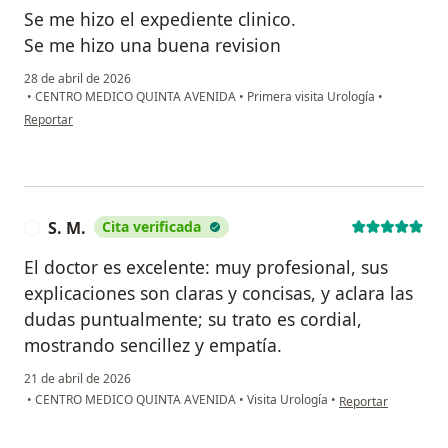
Se me hizo el expediente clinico.
Se me hizo una buena revision
28 de abril de 2026
•
CENTRO MEDICO QUINTA AVENIDA
•
Primera visita Urología
•
en opinión del usuario Juan d3 Dios Carranza Chávez
Reportar
S. M.
Cita verificada
S
El doctor es excelente: muy profesional, sus
explicaciones son claras y concisas, y aclara las
dudas puntualmente; su trato es cordial,
mostrando sencillez y empatía.
21 de abril de 2026
en opinión del usuar
•
CENTRO MEDICO QUINTA AVENIDA
•
Visita Urología
•
Reportar