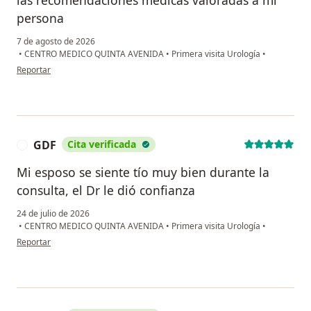
persona
7 de agosto de 2026
•
CENTRO MEDICO QUINTA AVENIDA
•
Primera visita Urología
•
en opinión del usuario J.RG.T
Reportar
GDF
Cita verificada
G
Mi esposo se siente tío muy bien durante la
consulta, el Dr le dió confianza
24 de julio de 2026
•
CENTRO MEDICO QUINTA AVENIDA
•
Primera visita Urología
•
en opinión del usuario GDF
Reportar