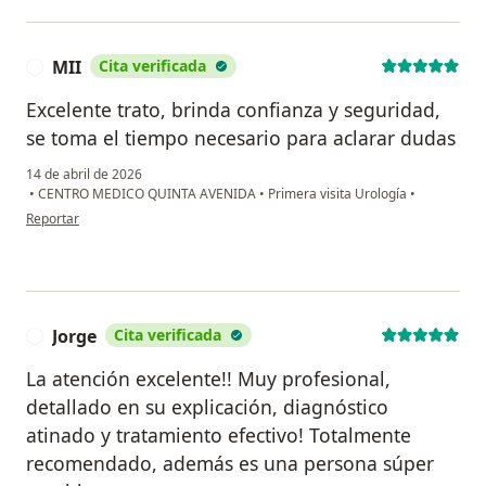
MII
Cita verificada
M
Excelente trato, brinda confianza y seguridad,
se toma el tiempo necesario para aclarar dudas
14 de abril de 2026
•
CENTRO MEDICO QUINTA AVENIDA
•
Primera visita Urología
•
en opinión del usuario MII
Reportar
Jorge
Cita verificada
J
La atención excelente!! Muy profesional,
detallado en su explicación, diagnóstico
atinado y tratamiento efectivo! Totalmente
recomendado, además es una persona súper