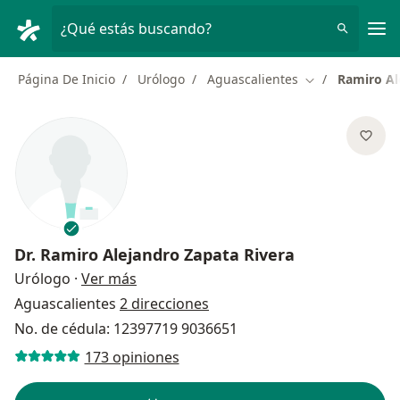
Men
¿Qué estás buscando?
Página De Inicio
Urólogo
Aguascalientes
Ramiro Al
Cambiar de ciu
Dr.
Ramiro Alejandro Zapata Rivera
sobre las especializaciones
Urólogo
·
Ver más
Aguascalientes
2 direcciones
No. de cédula: 12397719 9036651
173 opiniones