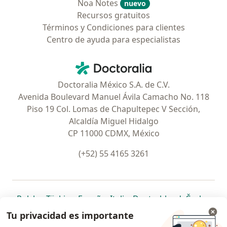
Noa Notes
nuevo
Recursos gratuitos
Términos y Condiciones para clientes
Centro de ayuda para especialistas
Contacto
Doctoralia - Página de inicio
Doctoralia México S.A. de C.V.
Avenida Boulevard Manuel Ávila Camacho No. 118
Piso 19 Col. Lomas de Chapultepec V Sección,
Alcaldía Miguel Hidalgo
CP 11000 CDMX, México
(+52) 55 4165 3261
se abre en una nueva pestaña
se abre en una nueva pestaña
se abre en una nueva pestaña
se abre en una nueva pes
se abre en 
se a
Polska
,
Türkiye
,
España
,
Italia
,
Deutschland
,
Česko
,
se abre en una nueva pestaña
se abre en una nueva pestaña
se abre en una nueva pestaña
se abre en una nueva p
se abre en 
se abr
Portugal
,
México
,
Chile
,
Brasil
,
Argentina
,
Perú
,
Tu privacidad es importante
se abre en una nueva pe
Colombia