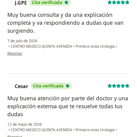
J.GPE
Cita verificada
J
Muy buena consulta y da una explicación
completa y va respondiendo a dudas que van
surgiendo.
7 de julio de 2026
•
CENTRO MEDICO QUINTA AVENIDA
•
Primera visita Urología
•
en opinión del usuario J.GPE
Reportar
Cesar
Cita verificada
C
Muy buena atención por parte del doctor y una
explicación extensa que te resuelve todas tus
dudas
12 de mayo de 2026
•
CENTRO MEDICO QUINTA AVENIDA
•
Primera visita Urología
•
en opinión del usuario Cesar
Reportar