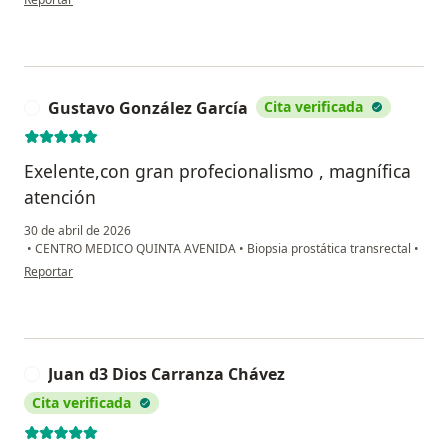
Gustavo González García
Cita verificada
G
Exelente,con gran profecionalismo , magnífica
atención
30 de abril de 2026
•
CENTRO MEDICO QUINTA AVENIDA
•
Biopsia prostática transrectal
•
en opinión del usuario Gustavo González García
Reportar
Juan d3 Dios Carranza Chávez
J
Cita verificada