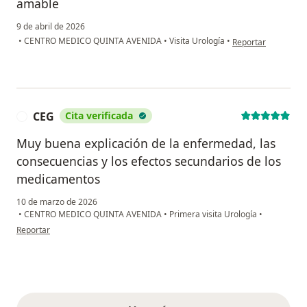
amable
9 de abril de 2026
en opinión del usua
•
CENTRO MEDICO QUINTA AVENIDA
•
Visita Urología
•
Reportar
CEG
Cita verificada
C
Muy buena explicación de la enfermedad, las
consecuencias y los efectos secundarios de los
medicamentos
10 de marzo de 2026
•
CENTRO MEDICO QUINTA AVENIDA
•
Primera visita Urología
•
en opinión del usuario CEG
Reportar