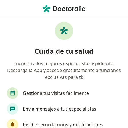
Men
Psiquiatra • Contry, Nuevo Leon, Nuevo Léon
Filtros
Seguro
Mapa
Psiquiatras en Contry, Nuevo Leon
Cuida de tu salud
Encuentra los mejores especialistas y pide cita.
Descarga la App y accede gratuitamente a funciones
exclusivas para ti:
Gestiona tus visitas fácilmente
Pago en línea
Pagos a meses disponibles
Envía mensajes a tus especialistas
Dr. Elias Antonio Luis Félix
·
Ver más
Psiquiatra
Recibe recordatorios y notificaciones
267 opiniones