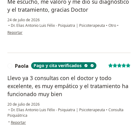
Me escucho, me valoro y me dio su diagnóstico
y el tratamiento, gracias Doctor
24 de julio de 2026
•
Dr. Elias Antonio Luis Félix - Psiquiatra | Psicoterapeuta
•
Otro
•
en opinión del usuario SCL
Reportar
Paola
Pago y cita verificados
P
Llevo ya 3 consultas con el doctor y todo
excelente, es muy empático y el tratamiento ha
funcionado muy bien
20 de julio de 2026
•
Dr. Elias Antonio Luis Félix - Psiquiatra | Psicoterapeuta
•
Consulta
Psiquiátrica
en opinión del usuario Paola
•
Reportar