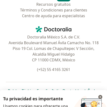
Recursos gratuitos
Términos y Condiciones para clientes
Centro de ayuda para especialistas
Contacto
Doctoralia - Página de inicio
Doctoralia México S.A. de C.V.
Avenida Boulevard Manuel Ávila Camacho No. 118
Piso 19 Col. Lomas de Chapultepec V Sección,
Alcaldía Miguel Hidalgo
CP 11000 CDMX, México
(+52) 55 4165 3261
se abre en una nueva pestaña
se abre en una nueva pestaña
se abre en una nueva pestaña
se abre en una nueva pes
se abre en 
se a
Polska
,
Türkiye
,
España
,
Italia
,
Deutschland
,
Česko
,
se abre en una nueva pestaña
se abre en una nueva pestaña
se abre en una nueva pestaña
se abre en una nueva p
se abre en 
se abr
Portugal
,
México
,
Chile
,
Brasil
,
Argentina
,
Perú
,
Tu privacidad es importante
se abre en una nueva pe
Colombia
Usamos cookies para ofrecerte una