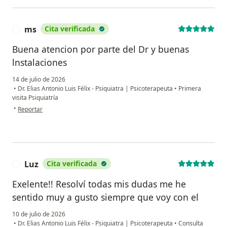
ms
Cita verificada
M
Buena atencion por parte del Dr y buenas
lnstalaciones
14 de julio de 2026
•
Dr. Elias Antonio Luis Félix - Psiquiatra | Psicoterapeuta
•
Primera
visita Psiquiatría
en opinión del usuario ms
•
Reportar
Luz
Cita verificada
L
Exelente!! Resolví todas mis dudas me he
sentido muy a gusto siempre que voy con el
10 de julio de 2026
•
Dr. Elias Antonio Luis Félix - Psiquiatra | Psicoterapeuta
•
Consulta