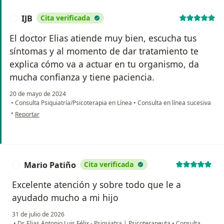
IJB
Cita verificada
I
El doctor Elias atiende muy bien, escucha tus
síntomas y al momento de dar tratamiento te
explica cómo va a actuar en tu organismo, da
mucha confianza y tiene paciencia.
20 de mayo de 2024
•
Consulta Psiquiatría/Psicoterapia en Línea
•
Consulta en línea sucesiva
en opinión del usuario IJB
•
Reportar
Mario Patiño
Cita verificada
M
Excelente atención y sobre todo que le a
ayudado mucho a mi hijo
31 de julio de 2026
•
Dr. Elias Antonio Luis Félix - Psiquiatra | Psicoterapeuta
•
Consulta