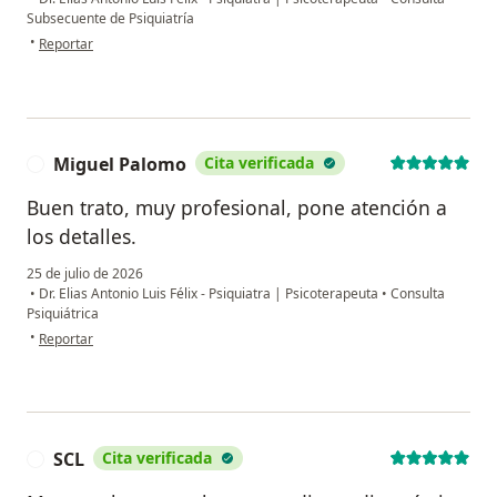
Subsecuente de Psiquiatría
en opinión del usuario Mario Patiño
•
Reportar
Miguel Palomo
Cita verificada
M
Buen trato, muy profesional, pone atención a
los detalles.
25 de julio de 2026
•
Dr. Elias Antonio Luis Félix - Psiquiatra | Psicoterapeuta
•
Consulta
Psiquiátrica
en opinión del usuario Miguel Palomo
•
Reportar
SCL
Cita verificada
S