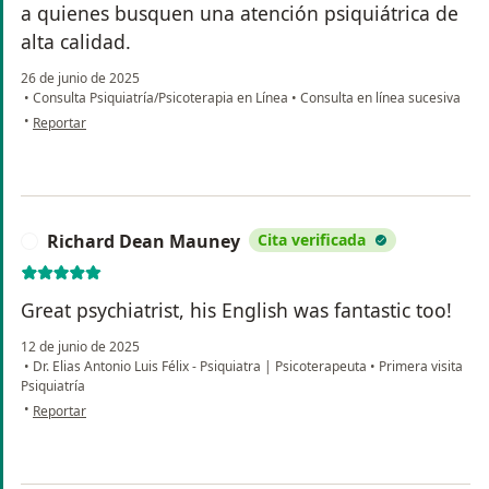
a quienes busquen una atención psiquiátrica de
alta calidad.
26 de junio de 2025
•
Consulta Psiquiatría/Psicoterapia en Línea
•
Consulta en línea sucesiva
en opinión del usuario Sabrina Thomé
•
Reportar
Richard Dean Mauney
Cita verificada
R
Great psychiatrist, his English was fantastic too!
12 de junio de 2025
•
Dr. Elias Antonio Luis Félix - Psiquiatra | Psicoterapeuta
•
Primera visita
Psiquiatría
en opinión del usuario Richard Dean Mauney
•
Reportar