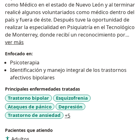
como Médico en el estado de Nuevo León y al terminar
realicé algunos voluntariados como médico dentro del
país y fuera de éste. Después tuve la oportunidad de
realizar la especialidad en Psiquiatría en el Tecnológico
de Monterrey, donde recibí un reconocimiento por
Sobre mí
haberme desempeñado destacadamente como jefe de
ver más
residentes.
Enfocado en:
He realizado además diversos cursos de actualización
Psicoterapia
relevantes a mi especialidad y actualmente trabajo
Identificación y manejo integral de los trastornos
atendiendo pacientes con depresión, ansiedad,
afectivos bipolares
trastorno bipolar, problemas de sueño, déficit de
atención, entre otros ayudándoles en sus procesos
Principales enfermedades tratadas
mediante los servicios de psiquiatría y psicoterapia.
Trastorno bipolar
Esquizofrenia
Ataques de pánico
Depresión
La Salud Mental es algo sumamente importante, y
a11y_sr_more_diseases
Trastorno de ansiedad
+5
trabajaré contigo para cuidarla y restaurarla, haciendo
una labor conjunta, desde una perspectiva
Pacientes que atiendo
interseccional y multifactorial, que tome en cuenta
Adultos
aspectos sociales, culturales y biológicos que pueden