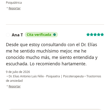
Psiquiátrica
en opinión del usuario Luz
•
Reportar
Ana T
Cita verificada
A
Desde que estoy consultando con el Dr. Elías
me he sentido muchísimo mejor, me he
conocido mucho más, me siento entendida y
escuchada. Lo recomiendo hartamente.
9 de julio de 2026
•
Dr. Elias Antonio Luis Félix - Psiquiatra | Psicoterapeuta
•
Trastornos
de ansiedad
en opinión del usuario Ana T
•
Reportar