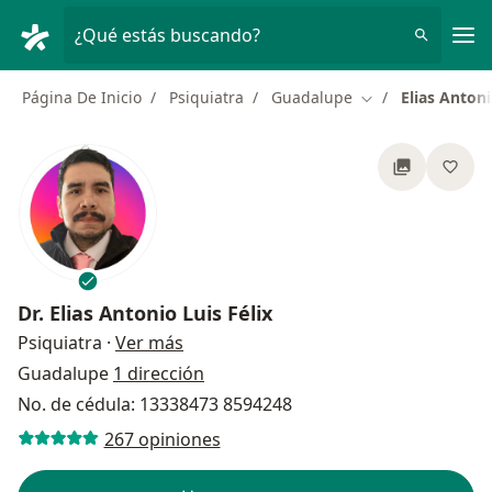
Men
¿Qué estás buscando?
Página De Inicio
Psiquiatra
Guadalupe
Elias Antoni
Cambiar de ciuda
Dr.
Elias Antonio Luis Félix
sobre las especializaciones
Psiquiatra
·
Ver más
Guadalupe
1 dirección
No. de cédula: 13338473 8594248
267 opiniones