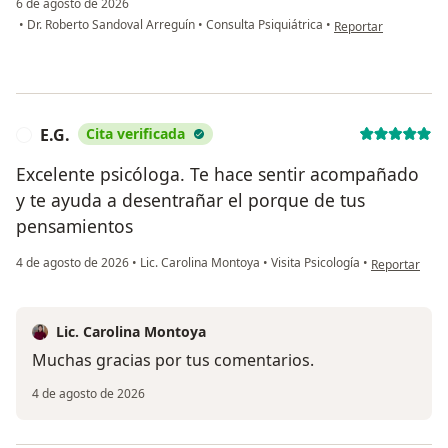
6 de agosto de 2026
en opinión del usuar
•
Dr. Roberto Sandoval Arreguín
•
Consulta Psiquiátrica
•
Reportar
E.G.
Cita verificada
E
Excelente psicóloga. Te hace sentir acompañado
y te ayuda a desentrañar el porque de tus
pensamientos
en opinión del
4 de agosto de 2026
•
Lic. Carolina Montoya
•
Visita Psicología
•
Reportar
Lic. Carolina Montoya
Muchas gracias por tus comentarios.
4 de agosto de 2026