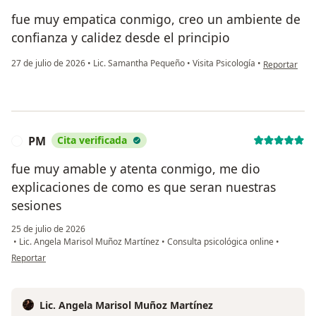
fue muy empatica conmigo, creo un ambiente de
confianza y calidez desde el principio
en opinión de
27 de julio de 2026
•
Lic. Samantha Pequeño
•
Visita Psicología
•
Reportar
PM
Cita verificada
P
fue muy amable y atenta conmigo, me dio
explicaciones de como es que seran nuestras
sesiones
25 de julio de 2026
•
Lic. Angela Marisol Muñoz Martínez
•
Consulta psicológica online
•
en opinión del usuario PM
Reportar
Lic. Angela Marisol Muñoz Martínez