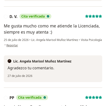
D. V.
Cita verificada
D
Me gusta mucho como me atiende la Licenciada,
siempre es muy atenta :)
25 de julio de 2026
•
Lic. Angela Marisol Muñoz Martínez
•
Visita Psicología
en opinión del usuario D. V.
•
Reportar
Lic. Angela Marisol Muñoz Martínez
Agradezco tu comentario.
27 de julio de 2026
PP
Cita verificada
P