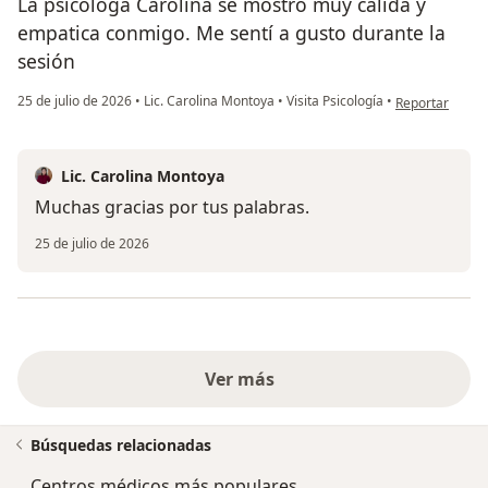
La psicóloga Carolina se mostró muy cálida y
empatica conmigo. Me sentí a gusto durante la
sesión
en opinión del 
25 de julio de 2026
•
Lic. Carolina Montoya
•
Visita Psicología
•
Reportar
Lic. Carolina Montoya
Muchas gracias por tus palabras.
25 de julio de 2026
Ver más
Búsquedas relacionadas
Centros médicos más populares