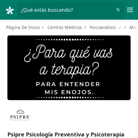
Men
¿Qué estás buscando?
Página De Inicio
Centros Médicos
Psicoanálisis
Mon
Cambiar 
Psipre Psicología Preventiva y Psicoterapia