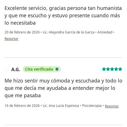
Excelente servicio, gracias persona tan humanista
y que me escucho y estuvo presente cuando más
lo necesitaba
20 de febrero de 2026
•
Lic. Alejandra García de la Garza
•
Ansiedad
•
en opinión del usuario RC
Reportar
A.G.
Cita verificada
A
Me hizo sentir muy cómoda y escuchada y todo lo
que me decía me ayudaba a entender mejor lo
que me pasaba
en opinión del
16 de febrero de 2026
•
Lic. Ana Lucía Espinosa
•
Psicoterapia
•
Reportar