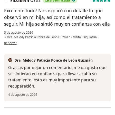
Elizabeth Ortiz
Cita verificada
E
Excelente todo! Nos explicó con detalle lo que
observó en mi hija, así como el tratamiento a
seguir. Mi hija se sintió muy en confianza con ella
3 de agosto de 2026
•
Dra. Melody Patricia Ponce de León Guzmán
•
Visita Psiquiatría
•
en opinión del usuario Elizabeth Ortiz
Reportar
Dra. Melody Patricia Ponce de León Guzmán
Gracias por dejar un comentario, me da gusto que
se sintieran en confianza para llevar acabo su
tratamiento, esto es muy importante para su
recuperación.
4 de agosto de 2026