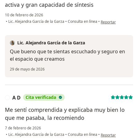
activa y gran capacidad de síntesis
10 de febrero de 2026
en opinión del usuari
•
Lic. Alejandra García de la Garza
•
Consulta en línea
•
Reportar
Lic. Alejandra García de la Garza
Que bueno que te sientas escuchado y seguro en
el espacio que creamos
29 de mayo de 2026
A D
Cita verificada
A
Me sentí comprendida y explicaba muy bien lo
que me pasaba, la recomiendo
7 de febrero de 2026
en opinión del usuari
•
Lic. Alejandra García de la Garza
•
Consulta en línea
•
Reportar