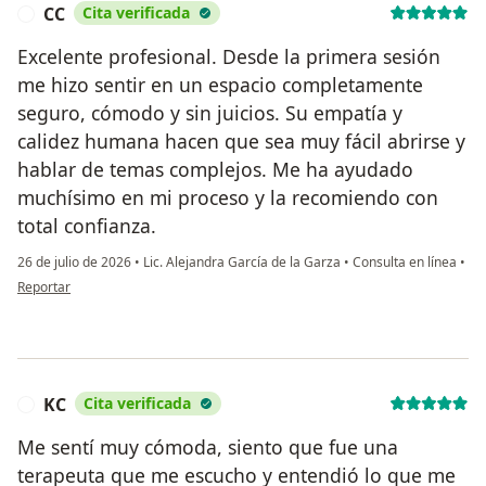
CC
Cita verificada
C
Excelente profesional. Desde la primera sesión
me hizo sentir en un espacio completamente
seguro, cómodo y sin juicios. Su empatía y
calidez humana hacen que sea muy fácil abrirse y
hablar de temas complejos. Me ha ayudado
muchísimo en mi proceso y la recomiendo con
total confianza.
26 de julio de 2026
•
Lic. Alejandra García de la Garza
•
Consulta en línea
•
en opinión del usuario CC
Reportar
KC
Cita verificada
K
Me sentí muy cómoda, siento que fue una
terapeuta que me escucho y entendió lo que me