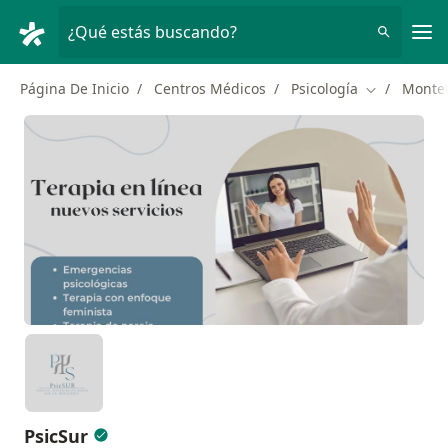
Men
¿Qué estás buscando?
Página De Inicio
Centros Médicos
Psicología
Monte
Cambiar de 
PsicSur