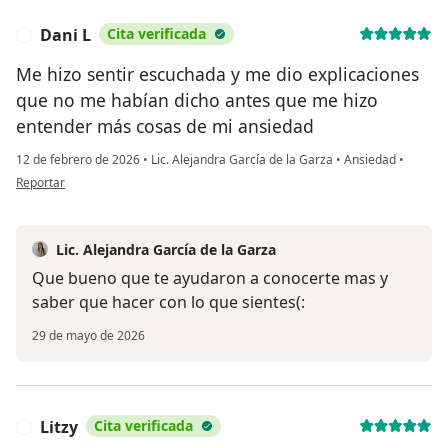
Dani L
Cita verificada
D
Me hizo sentir escuchada y me dio explicaciones
que no me habían dicho antes que me hizo
entender más cosas de mi ansiedad
12 de febrero de 2026
•
Lic. Alejandra García de la Garza
•
Ansiedad
•
en opinión del usuario Dani L
Reportar
Lic. Alejandra García de la Garza
Que bueno que te ayudaron a conocerte mas y
saber que hacer con lo que sientes(:
29 de mayo de 2026
Litzy
Cita verificada
L