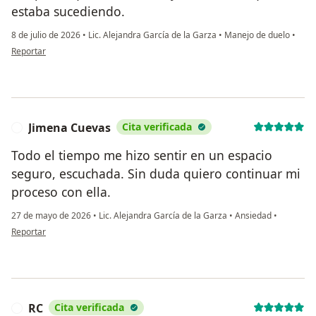
estaba sucediendo.
8 de julio de 2026
•
Lic. Alejandra García de la Garza
•
Manejo de duelo
•
en opinión del usuario KC
Reportar
Jimena Cuevas
Cita verificada
J
Todo el tiempo me hizo sentir en un espacio
seguro, escuchada. Sin duda quiero continuar mi
proceso con ella.
27 de mayo de 2026
•
Lic. Alejandra García de la Garza
•
Ansiedad
•
en opinión del usuario Jimena Cuevas
Reportar
RC
Cita verificada
R