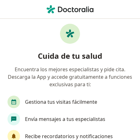
Men
Psiquiatra • Residencial Montecristo, Mérida, Yucatán
Filtros
Seguro
Mapa
Psiquiatras en Residencial Montecristo,
Cuida de tu salud
Mérida
Encuentra los mejores especialistas y pide cita.
Descarga la App y accede gratuitamente a funciones
exclusivas para ti:
Gestiona tus visitas fácilmente
Envía mensajes a tus especialistas
Dra. Karina Marquez Dogre
Psiquiatra
Recibe recordatorios y notificaciones
100 opiniones