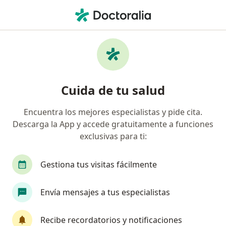
Men
Psicopedagogo • Benito Juárez, Distrito Federal DF
Filtros
Seguro
Mapa
Psicopedagogos en Benito Juárez
Cuida de tu salud
Encuentra los mejores especialistas y pide cita.
Descarga la App y accede gratuitamente a funciones
exclusivas para ti:
Gestiona tus visitas fácilmente
Mtra. Christiane Pieza Martí
Envía mensajes a tus especialistas
Psicopedagoga
17 opiniones
Recibe recordatorios y notificaciones