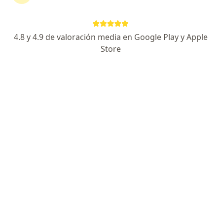
Experta en rehabilitación de Afaisa y cognitiva
Maestría en Neurociencias, espcialista en lenguaje
Profesionalistmo y efectividad del tratamiento
4.8 y 4.9 de valoración media en Google Play y Apple
Especialista de confianza
Store
Dirección
En línea
Calle San Borja 816 - i. Col. del Valle, Ciudad de México
•
Mapa
Consultorio privado
Consulta en línea
desde $500
Este especialista no ofrece reserva de cita en línea en esta dirección.
Solicita una cita