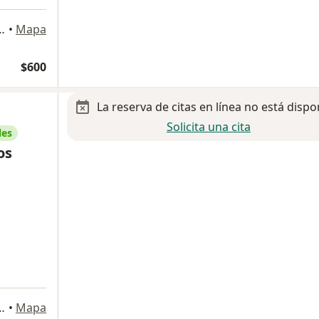
18, Naucalpan de Juárez
•
Mapa
$600
La reserva de citas en línea no está dispo
Solicita una cita
les
os
ovarrubias 44, Ciudad de México
•
Mapa