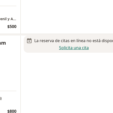
Atención a las neurodivergencias Infantojuvenil y Adultos
$500
La reserva de citas en línea no está dispo
ham
Solicita una cita
a
$800