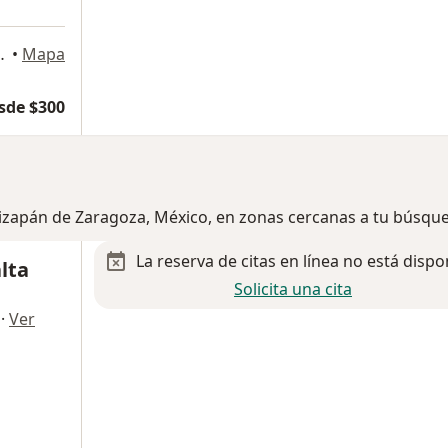
, Naucalpan, Estado de México,
•
Mapa
sde $300
tizapán de Zaragoza, México, en zonas cercanas a tu búsqu
La reserva de citas en línea no está dispo
lta
Solicita una cita
·
Ver