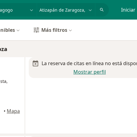
dad, enfermedad o nombre
p. ej. Guadalajara
Iniciar
nibles
Más filtros
oza
La reserva de citas en línea no está dispo
Mostrar perfil
sta,
uárez
•
Mapa