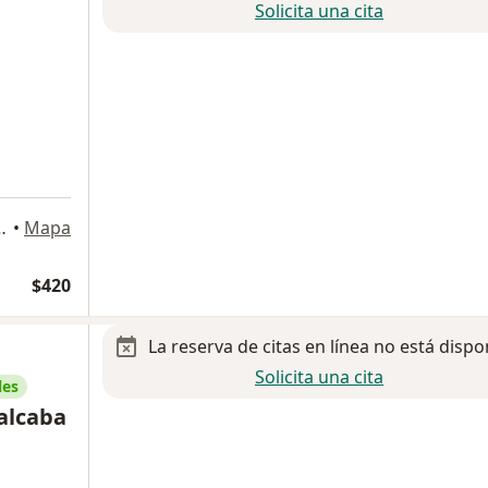
Solicita una cita
5600 Zumpango de Ocampo, Méx., Zumpango
•
Mapa
$420
La reserva de citas en línea no está dispo
Solicita una cita
les
valcaba