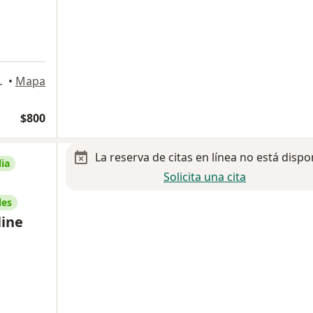
Ciudad de México
•
Mapa
$800
La reserva de citas en línea no está dispo
ia
Solicita una cita
les
line
a