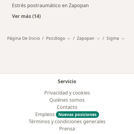
Estrés postraumático en Zapopan
Ver más (14)
Más en esta categoría: Enfermedades más tr
Página De Inicio
Psicólogo
Zapopan
Sigma
Cambiar de ciudad
Cambiar de ciuda
Cambi
Servicio
Privacidad y cookies
Quiénes somos
Contacto
Empleos
Nuevas posiciones
Términos y condiciones generales
Prensa