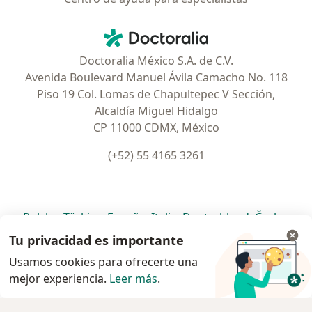
Contacto
Doctoralia - Página de inicio
Doctoralia México S.A. de C.V.
Avenida Boulevard Manuel Ávila Camacho No. 118
Piso 19 Col. Lomas de Chapultepec V Sección,
Alcaldía Miguel Hidalgo
CP 11000 CDMX, México
(+52) 55 4165 3261
se abre en una nueva pestaña
se abre en una nueva pestaña
se abre en una nueva pestaña
se abre en una nueva pes
se abre en 
se a
Polska
,
Türkiye
,
España
,
Italia
,
Deutschland
,
Česko
,
se abre en una nueva pestaña
se abre en una nueva pestaña
se abre en una nueva pestaña
se abre en una nueva p
se abre en 
se abr
Portugal
,
México
,
Chile
,
Brasil
,
Argentina
,
Perú
,
Tu privacidad es importante
se abre en una nueva pe
Colombia
Usamos cookies para ofrecerte una
mejor experiencia.
www.doctoralia.com.mx © 2026 - Encuentra tu
Leer más
.
especialista y pide cita