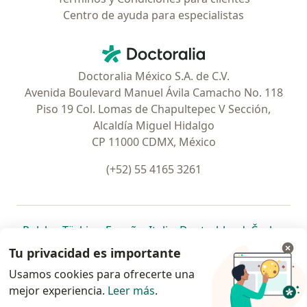
Centro de ayuda para especialistas
Contacto
Doctoralia - Página de inicio
Doctoralia México S.A. de C.V.
Avenida Boulevard Manuel Ávila Camacho No. 118
Piso 19 Col. Lomas de Chapultepec V Sección,
Alcaldía Miguel Hidalgo
CP 11000 CDMX, México
(+52) 55 4165 3261
se abre en una nueva pestaña
se abre en una nueva pestaña
se abre en una nueva pestaña
se abre en una nueva pes
se abre en 
se a
Polska
,
Türkiye
,
España
,
Italia
,
Deutschland
,
Česko
,
se abre en una nueva pestaña
se abre en una nueva pestaña
se abre en una nueva pestaña
se abre en una nueva p
se abre en 
se abr
Portugal
,
México
,
Chile
,
Brasil
,
Argentina
,
Perú
,
Tu privacidad es importante
se abre en una nueva pe
Colombia
Usamos cookies para ofrecerte una
mejor experiencia.
www.doctoralia.com.mx © 2026 - Encuentra tu
Leer más
.