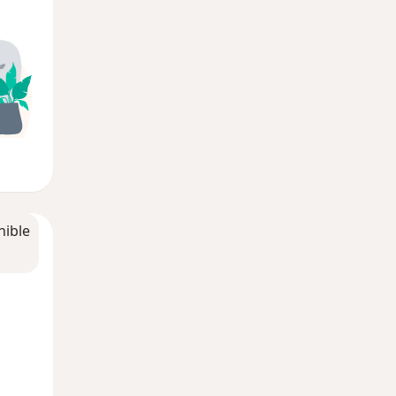
nible