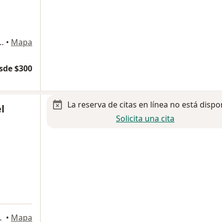
 interior 6 colonia centro , San Martin Texmelucan
•
Mapa
sde $300
La reserva de citas en línea no está dispo
l
Solicita una cita
tin Texmelucan
•
Mapa