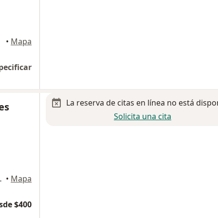
lucan
•
Mapa
pecificar
La reserva de citas en línea no está dispo
es
Solicita una cita
in Texmelucan
•
Mapa
sde $400