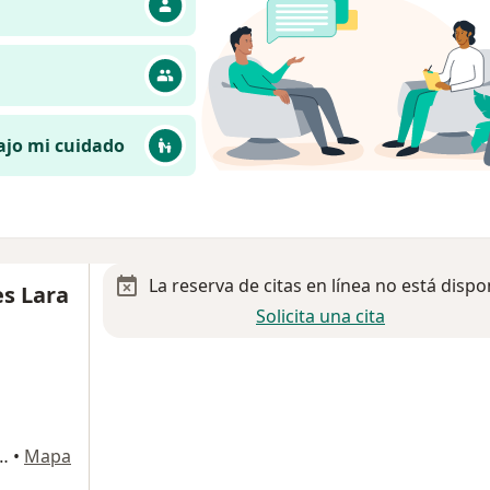
ajo mi cuidado
La reserva de citas en línea no está dispo
es Lara
Solicita una cita
109, San Martin Texmelucan
•
Mapa