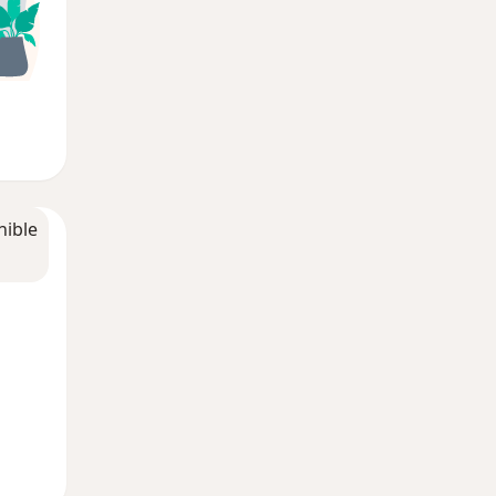
nible