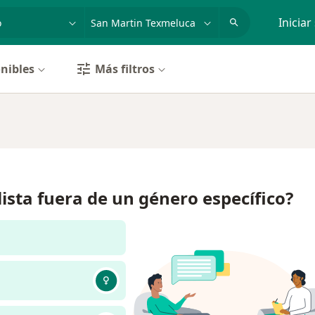
dad, enfermedad o nombre
p. ej. Guadalajara
Iniciar
nibles
Más filtros
lista fuera de un género específico?