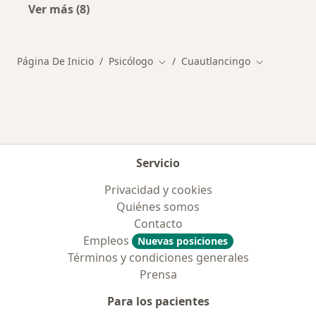
Ver más (8)
Más en esta categoría: Principales enfermeda
Página De Inicio
Psicólogo
Cuautlancingo
Cambiar de ciudad
Cambiar de 
Servicio
Privacidad y cookies
Quiénes somos
Contacto
Empleos
Nuevas posiciones
Términos y condiciones generales
Prensa
Para los pacientes