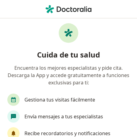
Men
Psicólogo • Ciudad Chapultepec, Cuernavaca, Morelos
Filtros
Seguro
Mapa
Psicólogos en Ciudad Chapultepec,
Cuida de tu salud
Cuernavaca
Encuentra los mejores especialistas y pide cita.
Descarga la App y accede gratuitamente a funciones
exclusivas para ti:
Gestiona tus visitas fácilmente
Envía mensajes a tus especialistas
Lic. Gabriela Meza González
·
Ver más
Psicólogo
Recibe recordatorios y notificaciones
164 opiniones