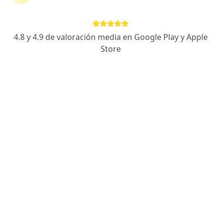
Dirección
En línea
4.8 y 4.9 de valoración media en Google Play y Apple
Cerrada De Tzompantle 111, Cuernavaca
•
Mapa
Store
Consultorio Piscología
Visita Psicología
$600
Este especialista no ofrece reserva de cita en línea en esta dirección.
Solicita una cita