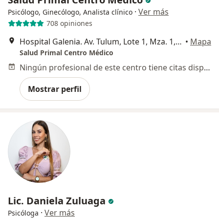
·
Ver más
Psicólogo, Ginecólogo, Analista clínico
708 opiniones
Hospital Galenia. Av. Tulum, Lote 1, Mza. 1, SM. 12 Esq, Av Nizuc Fracc, Sta. María Siké, 77505 Cancún,Hospital Galenia, consultorio 210, Cancun
•
Mapa
Salud Primal Centro Médico
Ningún profesional de este centro tiene citas disponibles
Mostrar perfil
Lic. Daniela Zuluaga
·
Ver más
Psicóloga