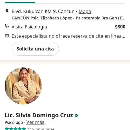
Blvd. Kukulcan KM 9, Cancun
•
Mapa
CANCÚN Psic. Elizabeth López - Psicoterapia 3ra Gen (TCC-Cognitivo, T-Esquemas, Mindfulness-Based Stress Reduction, Neuropsicológica)
Visita Psicología
$800
Este especialista no ofrece reserva de cita en línea en esta dirección.
Solicita una cita
Lic. Silvia Domingo Cruz
·
Ver más
Psicólogo
112 opiniones