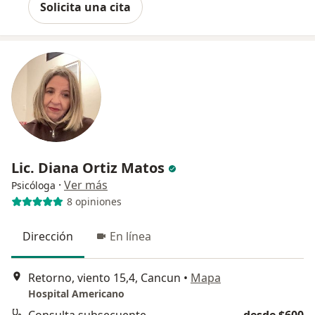
Solicita una cita
Lic. Diana Ortiz Matos
·
Ver más
Psicóloga
8 opiniones
Dirección
En línea
Retorno, viento 15,4, Cancun
•
Mapa
Hospital Americano
Consulta subsecuente
desde $600