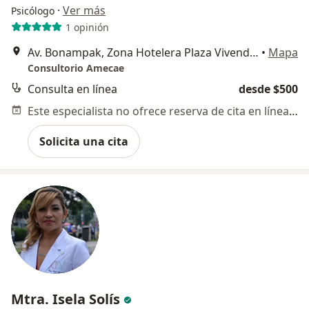
·
Ver más
Psicólogo
1 opinión
Av. Bonampak, Zona Hotelera Plaza Vivendi Americas Mza. 1 Super Mza 4 Lte. 4 y 5 Segundo Piso, Cancun
•
Mapa
Consultorio Amecae
Consulta en línea
desde $500
Este especialista no ofrece reserva de cita en línea en esta dirección.
Solicita una cita
Mtra. Isela Solís