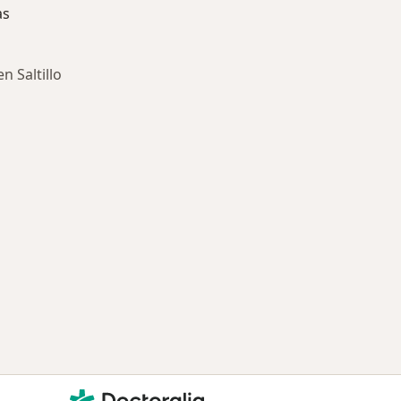
as
n Saltillo
ría: Enfermedades más tratadas
Doctoralia - Página de inicio