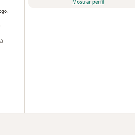
Mostrar perfil
ogo,
s
a