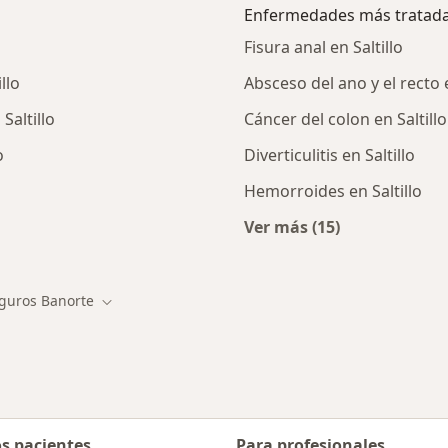
Enfermedades más tratad
Fisura anal en Saltillo
llo
Absceso del ano y el recto e
Saltillo
Cáncer del colon en Saltillo
o
Diverticulitis en Saltillo
Hemorroides en Saltillo
Ver más (15)
ialistas de Seguros Banorte
Más en esta catego
guros Banorte
r de ciudad
Cambiar de ciudad
os pacientes
Para profesionales