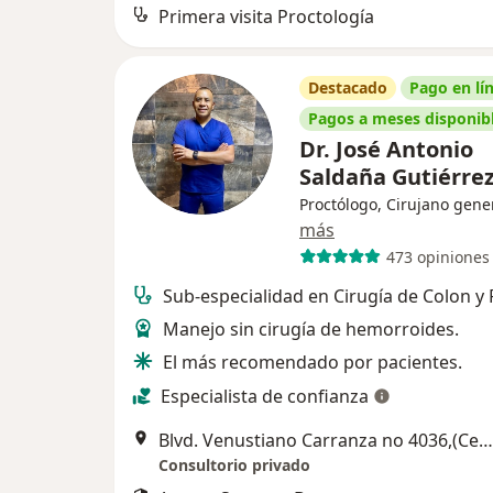
Primera visita Proctología
Destacado
Pago en lí
Pagos a meses disponib
Dr. José Antonio
Saldaña Gutiérre
Proctólogo, Cirujano gene
más
473 opiniones
Sub-especialidad en Cirugía de Colon y 
Manejo sin cirugía de hemorroides.
El más recomendado por pacientes.
Especialista de confianza
Blvd. Venustiano Carranza no 4036,(Centro Hospitalario la Concepción) Torre II de Especialidades , consultorio 46-E, Saltillo
Consultorio privado