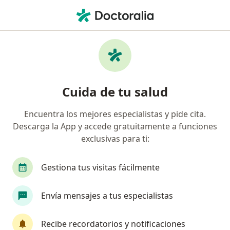
Men
Otorrinolaringólogo • Saltillo, Coahuila
Filtros
Seguro:
Seguros Banorte
Otorrinolaringólogos recomendados de
Cuida de tu salud
Seguros Banorte en Saltillo
Encuentra los mejores especialistas y pide cita.
Descarga la App y accede gratuitamente a funciones
exclusivas para ti:
Gestiona tus visitas fácilmente
Envía mensajes a tus especialistas
Dr. Diego Alonso Herrera Martínez
Otorrinolaringólogo
Recibe recordatorios y notificaciones
16 opiniones