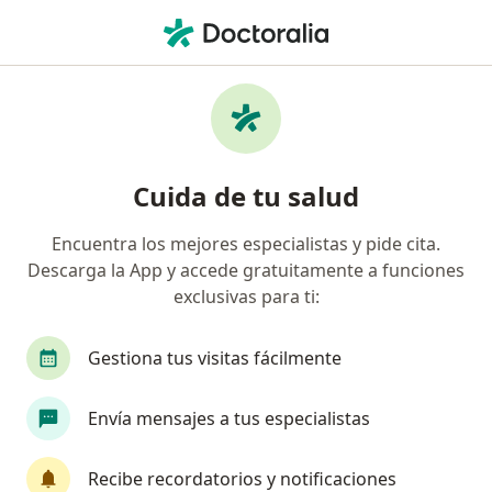
Men
Proctólogo • Hermosillo, Sonora
Filtros
Seguro:
Scotiabank
Proctólogos recomendados de Scotiabank
Cuida de tu salud
en Hermosillo
Encuentra los mejores especialistas y pide cita.
Descarga la App y accede gratuitamente a funciones
exclusivas para ti:
Gestiona tus visitas fácilmente
Envía mensajes a tus especialistas
Dr. Jaime Amaro
Proctólogo, Cirujano general
Recibe recordatorios y notificaciones
18 opiniones