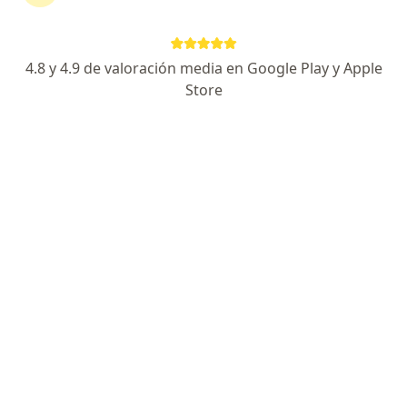
30,000 pacientes atendidos.
Experiencia, ética, profesionalismo, trato amable
4.8 y 4.9 de valoración media en Google Play y Apple
Atención personalizada a cada paciente
Store
Dirección 1
Dirección 2
Blvd. Morelos #340 Colonia Bachoco, Hermosillo
•
Mapa
Hospital San José de Hermosillo
Acepta Scotiabank
Primera visita Proctología
Este especialista no ofrece reserva de cita en línea en esta dirección.
Solicita una cita
Búsquedas relacionadas