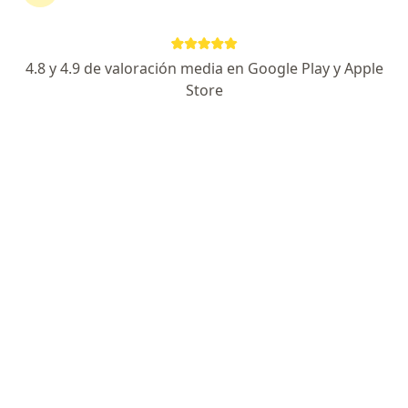
30,000 pacientes atendidos.
Experiencia, ética, profesionalismo, trato amable
4.8 y 4.9 de valoración media en Google Play y Apple
Atención personalizada a cada paciente
Store
Dirección 1
Dirección 2
Blvd. Morelos #340 Colonia Bachoco, Hermosillo
•
Mapa
Hospital San José de Hermosillo
Acepta HDI
Primera visita Proctología
Este especialista no ofrece reserva de cita en línea en esta dirección.
Solicita una cita
Búsquedas relacionadas