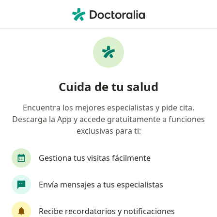
Men
Proctólogo • Hermosillo, Sonora
Filtros
Seguro:
HDI
Mapa
Proctólogos recomendados de HDI en
Cuida de tu salud
Hermosillo
Encuentra los mejores especialistas y pide cita.
Descarga la App y accede gratuitamente a funciones
exclusivas para ti:
Gestiona tus visitas fácilmente
Envía mensajes a tus especialistas
Dr. Jaime Amaro
Proctólogo, Cirujano general
Recibe recordatorios y notificaciones
18 opiniones