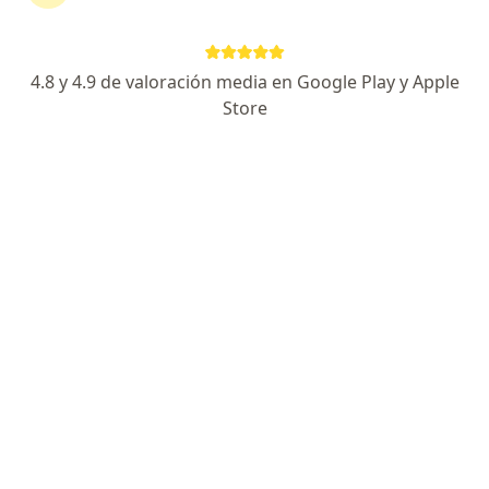
404 opiniones
Tratamient hemorroides. Quiste pilonidal con
4.8 y 4.9 de valoración media en Google Play y Apple
LASER
Store
20 años de experiencia
Excelente trato humano
Av. Chapultepec #489, consultorio 303, Ciudad de México
•
Mapa
Hospital San Ángel Inn - Chapultepec
Acepta Scotiabank
Primera visita Proctología
Este especialista no ofrece reserva de cita en línea en esta dirección.
Solicita una cita