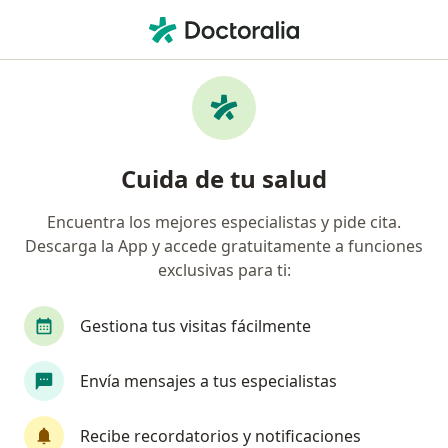
Men
Proctólogo • Cuauhtémoc, CDMX
Filtros
Seguro:
Scotiabank
Proctólogos recomendados de Scotiabank
Cuida de tu salud
en Cuauhtémoc
Encuentra los mejores especialistas y pide cita.
Descarga la App y accede gratuitamente a funciones
exclusivas para ti:
Gestiona tus visitas fácilmente
Envía mensajes a tus especialistas
Destacado
Dr. Rafael Navarra Diaz
Recibe recordatorios y notificaciones
·
Ver más
Proctólogo